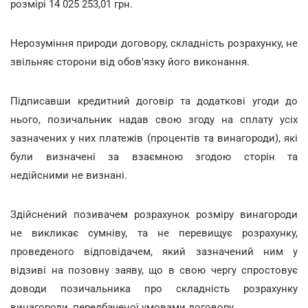
розмірі 14 025 253,01 грн.
Нерозуміння природи договору, складність розрахунку, не
звільняє сторони від обов'язку його виконання.
Підписавши кредитний договір та додаткові угоди до
нього, позичальник надав свою згоду на сплату усіх
зазначених у них платежів (процентів та винагороди), які
були визначені за взаємною згодою сторін та
недійсними не визнані.
Здійснений позивачем розрахунок розміру винагороди
не викликає сумніву, та не перевищує розрахунку,
проведеного відповідачем, який зазначений ним у
відзиві на позовну заяву, що в свою чергу спростовує
доводи позичальника про складність розрахунку
винагороди, передбаченої умовами договору.