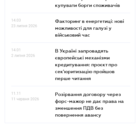
купувати борги споживачів
14.03
Факторинг в енергетиці: нові
23 липня 2026
можливості для галузі у
військовий час
14.01
В Україні запровадять
2 липня 2026
європейські механізми
кредитування: проєкт про
сек'юритизацію пройшов
перше читання
11.11
Розірвання договору через
11 червня 2026
форс-мажор не дає права на
зменшення ПДВ без
повернення авансу