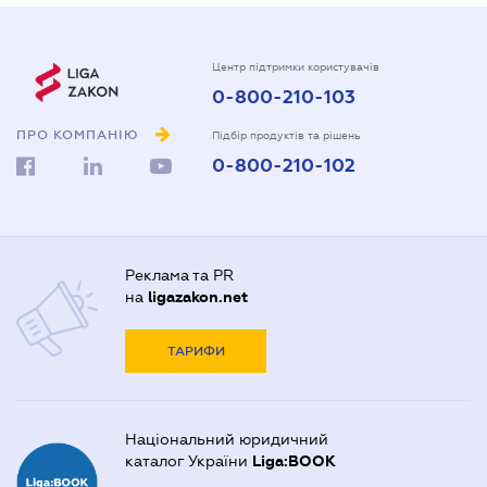
Центр підтримки користувачів
0-800-210-103
ПРО КОМПАНІЮ
Підбір продуктів та рішень
0-800-210-102
Реклама та PR
на
ligazakon.net
ТАРИФИ
Національний юридичний
каталог України
Liga:BOOK