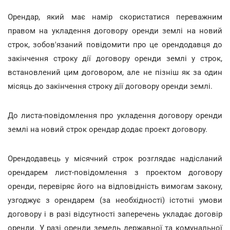
Орендар, який має намір скористатися переважним
правом на укладення договору оренди землі на новий
строк, зобов'язаний повідомити про це орендодавця до
закінчення строку дії договору оренди землі у строк,
встановлений цим договором, але не пізніш як за один
місяць до закінчення строку дії договору оренди землі.
До листа-повідомлення про укладення договору оренди
землі на новий строк орендар додає проект договору.
Орендодавець у місячний строк розглядає надісланий
орендарем лист-повідомлення з проектом договору
оренди, перевіряє його на відповідність вимогам закону,
узгоджує з орендарем (за необхідності) істотні умови
договору і в разі відсутності заперечень укладає договір
оренди. У разі оренди земель державної та комунальної