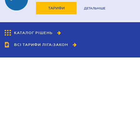
ТАРИФИ
ДЕТАЛЬНІШЕ
КАТАЛОГ РІШЕНЬ
ВСІ ТАРИФИ ЛІГА:ЗАКОН
Співробітництво
Агенти
Дилери
Політика конфіденційності
Умови використання сайту
Реклама
Блог
Новини компанії