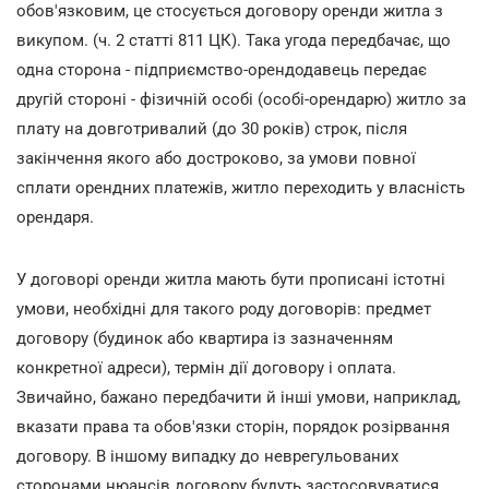
обов'язковим, це стосується договору оренди житла з
викупом. (ч. 2 статті 811 ЦК). Така угода передбачає, що
одна сторона - підприємство-орендодавець передає
другій стороні - фізичній особі (особі-орендарю) житло за
плату на довготривалий (до 30 років) строк, після
закінчення якого або достроково, за умови повної
сплати орендних платежів, житло переходить у власність
орендаря.
У договорі оренди житла мають бути прописані істотні
умови, необхідні для такого роду договорів: предмет
договору (будинок або квартира із зазначенням
конкретної адреси), термін дії договору і оплата.
Звичайно, бажано передбачити й інші умови, наприклад,
вказати права та обов'язки сторін, порядок розірвання
договору. В іншому випадку до неврегульованих
сторонами нюансів договору будуть застосовуватися