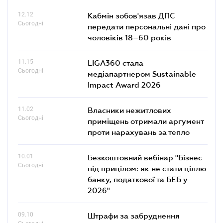
12.12
Кабмін зобов'язав ДПС
Сьогодні
передати персональні дані про
чоловіків 18–60 років
11.15
LIGA360 стала
Сьогодні
медіапартнером Sustainable
Impact Award 2026
11.02
Власники нежитлових
Сьогодні
приміщень отримали аргумент
проти нарахувань за тепло
10.01
Безкоштовний вебінар "Бізнес
Сьогодні
під прицілом: як не стати ціллю
банку, податкової та БЕБ у
2026"
09.10
Штрафи за забруднення