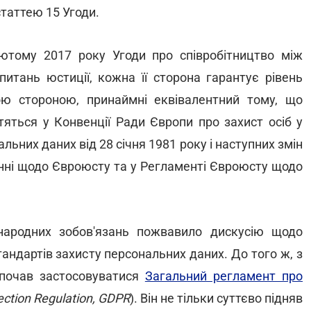
таттею 15 Угоди.
 лютому 2017 року Угоди про співробітництво між
итань юстиції, кожна її сторона гарантує рівень
ою стороною, принаймні еквівалентний тому, що
тяться у Конвенції Ради Європи про захист осіб у
ьних даних від 28 січня 1981 року і наступних змін
шенні щодо Євроюсту та у Регламенті Євроюсту щодо
народних зобов'язань пожвавило дискусію щодо
тандартів захисту персональних даних. До того ж, з
почав застосовуватися
Загальний регламент про
ection Regulation, GDPR
). Він не тільки суттєво підняв