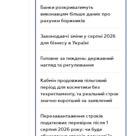
Банки розкриватимуть
виконавцям більше даних про
рахунки боржників
Законодавчі зміни у серпні 2026
для бізнесу в Україні
Головне за тиждень: державний
нагляд та регулювання
Кабмін продовжив пільговий
період для косметики без
техрегламенту, та реальний строк
значно коротший за заявлений
Перезавантаження строків
податкових перевірок після 1
серпня 2026 року: чи буде
обчислення строків давності "з