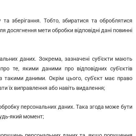
у та зберігання. Тобто, збиратися та оброблятися
після досягнення мети обробки відповідні дані повинні
нальних даних. Зокрема, зазначені суб'єкти мають
про те, якими даними про відповідних суб'єктів
ь з такими даними. Окрім цього, суб'єкт має право
ати їх виправлення або навіть видалення;
 обробку персональних даних. Така згода може бути
будь-який момент;
р порушень персональних даних та, якщо порушення