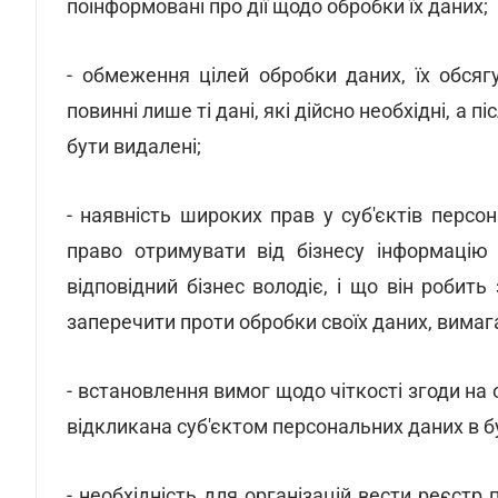
поінформовані про дії щодо обробки їх даних;
- обмеження цілей обробки даних, їх обсяг
повинні лише ті дані, які дійсно необхідні, а 
бути видалені;
- наявність широких прав у суб'єктів персо
право отримувати від бізнесу інформацію 
відповідний бізнес володіє, і що він робит
заперечити проти обробки своїх даних, вимаг
- встановлення вимог щодо чіткості згоди на
відкликана суб'єктом персональних даних в 
- необхідність для організацій вести реєст