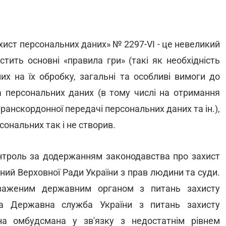
ахист персональних даних» № 2297-VI - це невеликий
стить основні «правила гри» (такі як необхідність
их на їх обробку, загальні та особливі вимоги до
а персональних даних (в тому числі на отримання
транскордонної передачі персональних даних та ін.),
ональних так і не створив.
контроль за додержанням законодавства про захист
ий Верховної Ради України з прав людини та суди.
важеним державним органом з питань захисту
на Державна служба України з питань захисту
на омбудсмана у зв'язку з недостатнім рівнем