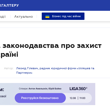
ХГАЛТЕРУ
одії
Актуально
Бізнес під час війни
 законодавства про захист
раїні
Автор:
Леонід Гілевич, радник юридичної фірми «Ілляшев та
Партнери»