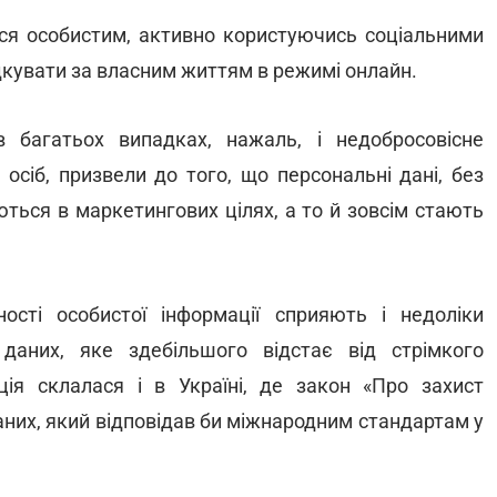
тися особистим, активно користуючись соціальними
кувати за власним життям в режимі онлайн.
в багатьох випадках, нажаль, і недобросовісне
сіб, призвели до того, що персональні дані, без
ються в маркетингових цілях, а то й зовсім стають
сті особистої інформації сприяють і недоліки
даних, яке здебільшого відстає від стрімкого
ція склалася і в Україні, де закон «Про захист
аних, який відповідав би міжнародним стандартам у