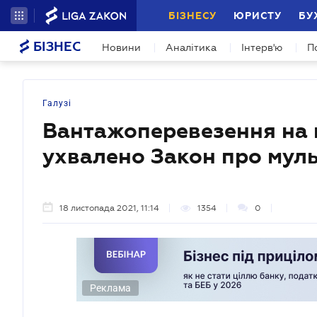
БІЗНЕСУ
ЮРИСТУ
БУ
БІЗНЕС
Новини
Аналітика
Інтерв'ю
П
Галузі
Вантажоперевезення на п
ухвалено Закон про мул
18 листопада 2021, 11:14
1354
0
Реклама