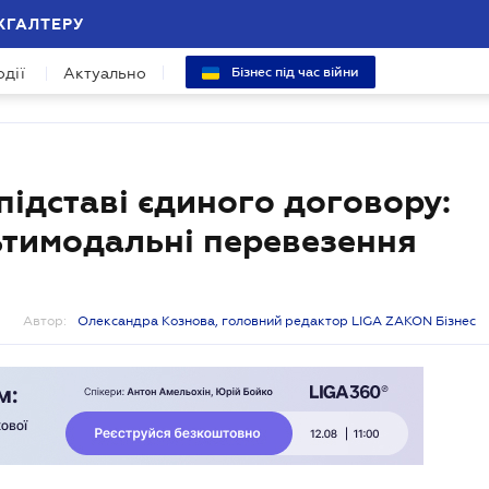
ХГАЛТЕРУ
одії
Актуально
Бізнес під час війни
ідставі єдиного договору:
ьтимодальні перевезення
Автор:
Олександра Кознова, головний редактор LIGA ZAKON Бізнес