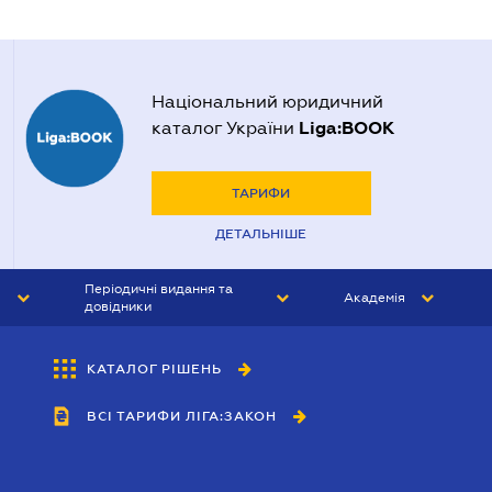
Національний юридичний
Liga:BOOK
каталог України
ТАРИФИ
ДЕТАЛЬНІШЕ
Періодичні видання та
Академія
довідники
ЮРИСТ&ЗАКОН
АКАДЕМІЯ ЛІГА:ЗАКОН
КАТАЛОГ РІШЕНЬ
БУХГАЛТЕР&ЗАКОН
ВСІ ТАРИФИ ЛІГА:ЗАКОН
ВІСНИК МСФЗ
ІНТЕРБУХ