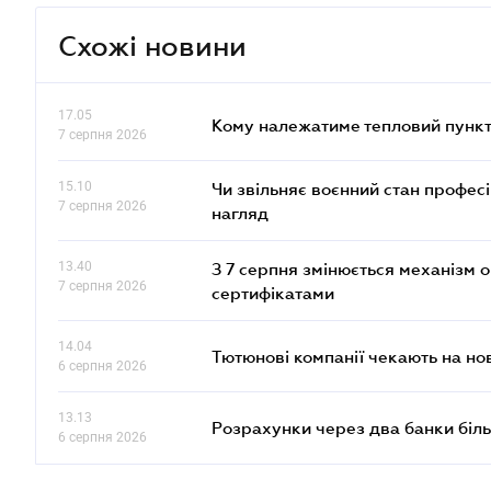
Схожі новини
17.05
Кому належатиме тепловий пункт
7 серпня 2026
15.10
Чи звільняє воєнний стан профес
7 серпня 2026
нагляд
13.40
З 7 серпня змінюється механізм 
7 серпня 2026
сертифікатами
14.04
Тютюнові компанії чекають на но
6 серпня 2026
13.13
Розрахунки через два банки біль
6 серпня 2026