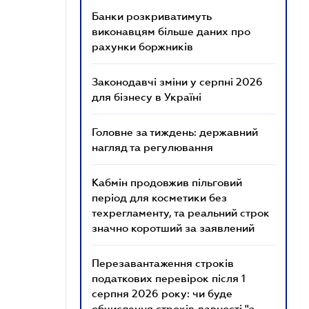
Банки розкриватимуть
виконавцям більше даних про
рахунки боржників
Законодавчі зміни у серпні 2026
для бізнесу в Україні
Головне за тиждень: державний
нагляд та регулювання
Кабмін продовжив пільговий
період для косметики без
техрегламенту, та реальний строк
значно коротший за заявлений
Перезавантаження строків
податкових перевірок після 1
серпня 2026 року: чи буде
обчислення строків давності "з