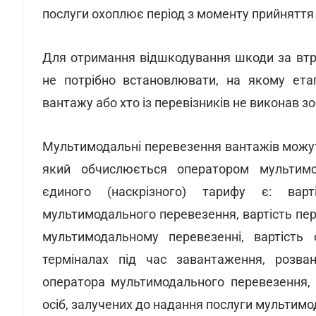
послуги охоплює період з моменту прийняття
Для отримання відшкодування шкоди за втр
не потрібно встановлювати, на якому ета
вантажу або хто із перевізників не виконав з
Мультимодальні перевезення вантажів можут
який обчислюється оператором мультимо
єдиного (наскрізного) тарифу є: варті
мультимодального перевезення, вартість пер
мультимодальному перевезенні, вартість
терміналах під час завантаження, розва
оператора мультимодального перевезення, в
осіб, залучених до надання послуги мультим