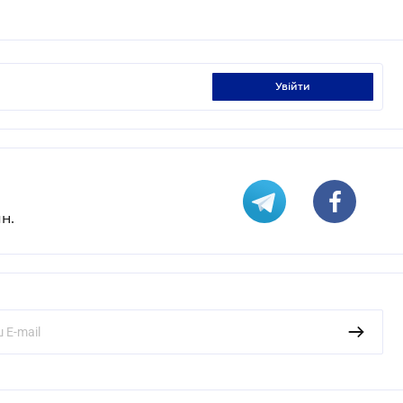
увійти
н.