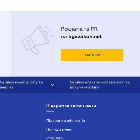
Реклама та PR
ligazakon.net
на
ТАРИФИ
Сервіси моніторингу та
Сервіси електронної звітності та
аналізу
документообігу
CONTR AGENT
Liga:REPORT
Підтримка та контакти
SMS-МАЯК
VERDICTUM
Підтримка абонентів
Напишіть нам
SEMANTRUM
Розсилки