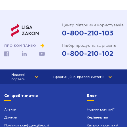
Центр підтримки користувачів
0-800-210-103
Підбір продуктів та рішень
ПРО КОМПАНІЮ
0-800-210-102
Новинні
Інформаційно-правові системи
портали
ЮРЛІГА
Право України
Співробітництво
Блог
БІЗНЕС
ГРАНД
БУХГАЛТЕР.ua
ПРАЙМ
Агенти
Новини компанії
Дилери
Керівництва
БУХГАЛТЕР ПРОФ
Політика конфіденційності
Каталоги компаній