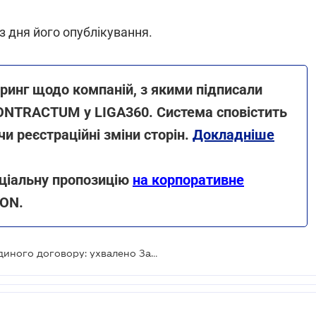
з дня його опублікування.
инг щодо компаній, з якими підписали
ONTRACTUM у LIGA360. Система сповістить
чи реєстраційні зміни сторін.
Докладніше
еціальну пропозицію
на корпоративне
KON.
Вантажоперевезення на підставі єдиного договору: ухвалено Закон про мультимодальні перевезення