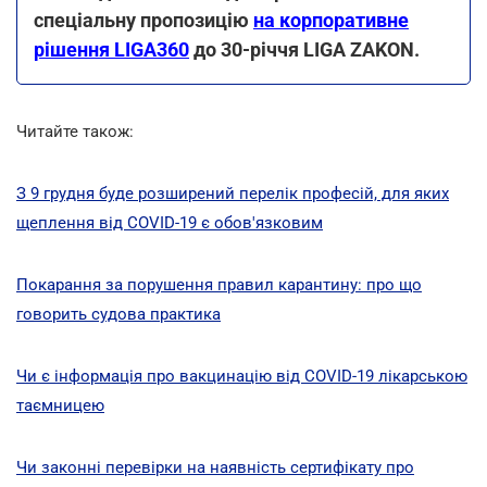
спеціальну пропозицію
на корпоративне
рішення LIGA360
до 30-річчя LIGA ZAKON.
Читайте також:
З 9 грудня буде розширений перелік професій, для яких
щеплення від COVID-19 є обов'язковим
Покарання за порушення правил карантину: про що
говорить судова практика
Чи є інформація про вакцинацію від COVID-19 лікарською
таємницею
Чи законні перевірки на наявність сертифікату про