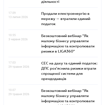
діяльності
17.09
Продали електроенергію в
13 липня 2026
мережу — втратили єдиний
податок
10.55
Безкоштовний вебінар "Як
3 червня 2026
малому бізнесу управляти
інформацією та контролювати
ризики в LIGA360"
17.03
СЕС на даху та єдиний податок:
29 травня 2026
ДПС роз’яснила ризики втрати
спрощеної системи для
орендодавців
10.07
Безкоштовний вебінар "Як
29 травня 2026
малому бізнесу управляти
інформацією та контролювати