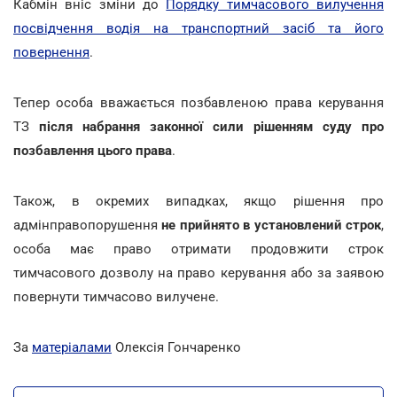
Кабмін вніс зміни до
Порядку тимчасового вилучення
посвідчення водія на транспортний засіб та його
повернення
.
Тепер особа вважається позбавленою права керування
ТЗ
після набрання законної сили рішенням суду про
позбавлення цього права
.
Також, в окремих випадках, якщо рішення про
адмінправопорушення
не прийнято в установлений строк
,
особа має право отримати продовжити строк
тимчасового дозволу на право керування або за заявою
повернути тимчасово вилучене.
За
матеріалами
Олексія Гончаренко