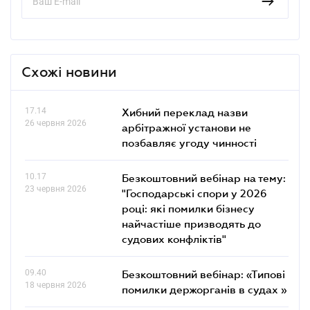
Схожі новини
17.14
Хибний переклад назви
26 червня 2026
арбітражної установи не
позбавляє угоду чинності
10.17
Безкоштовний вебінар на тему:
23 червня 2026
"Господарські спори у 2026
році: які помилки бізнесу
найчастіше призводять до
судових конфліктів"
09.40
Безкоштовний вебінар: «Типові
18 червня 2026
помилки держорганів в судах »