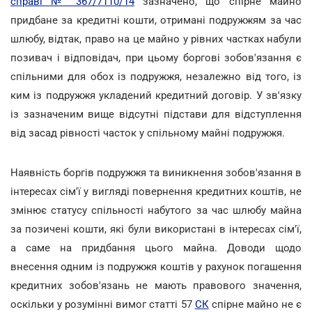
справі № 367/7110/14
зазначено, що спірне майно
придбане за кредитні кошти, отримані подружжям за час
шлюбу, відтак, право на це майно у рівних частках набули
позивач і відповідач, при цьому боргові зобов'язання є
спільними для обох із подружжя, незалежно від того, із
ким із подружжя укладений кредитний договір. У зв'язку
із зазначеним вище відсутні підстави для відступлення
від засад рівності часток у спільному майні подружжя.
Наявність боргів подружжя та виникнення зобов'язання в
інтересах сім'ї у вигляді повернення кредитних коштів, не
змінює статусу спільності набутого за час шлюбу майна
за позичені кошти, які були використані в інтересах сім'ї,
а саме на придбання цього майна. Доводи щодо
внесення одним із подружжя коштів у рахунок погашення
кредитних зобов'язань не мають правового значення,
оскільки у розумінні вимог статті 57
СК
спірне майно не є