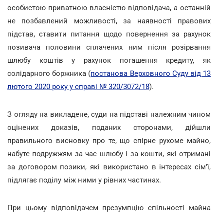
особистою приватною власністю відповідача, а останній
не позбавлений можливості, за наявності правових
підстав, ставити питання щодо повернення за рахунок
позивача половини сплачених ним після розірвання
шлюбу коштів у рахунок погашення кредиту, як
солідарного боржника (
постанова Верховного Суду від 13
лютого 2020 року у справі № 320/3072/18
).
З огляду на викладене, суди на підставі належним чином
оцінених доказів, поданих сторонами, дійшли
правильного висновку про те, що спірне рухоме майно,
набуте подружжям за час шлюбу і за кошти, які отримані
за договором позики, які використано в інтересах сім'ї,
підлягає поділу між ними у рівних частинах.
При цьому відповідачем презумпцію спільності майна