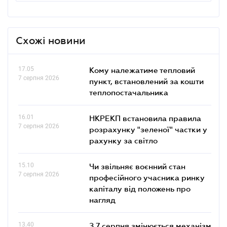
Схожі новини
17.05
Кому належатиме тепловий
7 серпня 2026
пункт, встановлений за кошти
теплопостачальника
16.01
НКРЕКП встановила правила
7 серпня 2026
розрахунку "зеленої" частки у
рахунку за світло
15.10
Чи звільняє воєнний стан
7 серпня 2026
професійного учасника ринку
капіталу від положень про
нагляд
13.40
З 7 серпня змінюється механізм