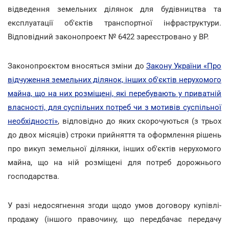
відведення земельних ділянок для будівництва та
експлуатації об'єктів транспортної інфраструктури.
Відповідний законопроект № 6422 зареєстровано у ВР.
Законопроєктом вносяться зміни до
Закону України «Про
відчуження земельних ділянок, інших об'єктів нерухомого
майна, що на них розміщені, які перебувають у приватній
власності, для суспільних потреб чи з мотивів суспільної
необхідності»
, відповідно до яких скорочуються (з трьох
до двох місяців) строки прийняття та оформлення рішень
про викуп земельної ділянки, інших об'єктів нерухомого
майна, що на ній розміщені для потреб дорожнього
господарства.
У разі недосягнення згоди щодо умов договору купівлі-
продажу (іншого правочину, що передбачає передачу