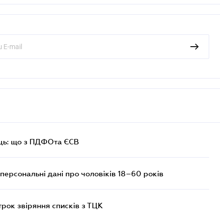
ць: що з ПДФОта ЄСВ
персональні дані про чоловіків 18–60 років
трок звіряння списків з ТЦК