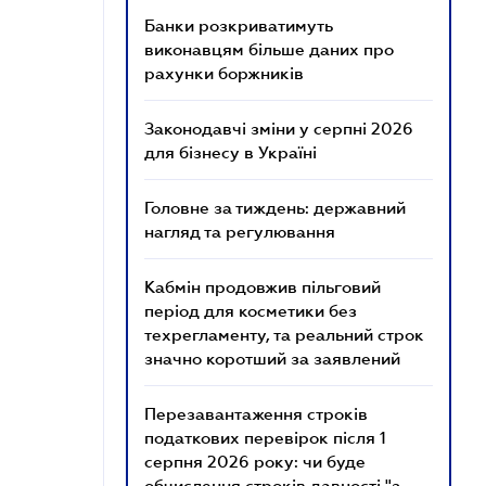
Банки розкриватимуть
виконавцям більше даних про
рахунки боржників
Законодавчі зміни у серпні 2026
для бізнесу в Україні
Головне за тиждень: державний
нагляд та регулювання
Кабмін продовжив пільговий
період для косметики без
техрегламенту, та реальний строк
значно коротший за заявлений
Перезавантаження строків
податкових перевірок після 1
серпня 2026 року: чи буде
обчислення строків давності "з