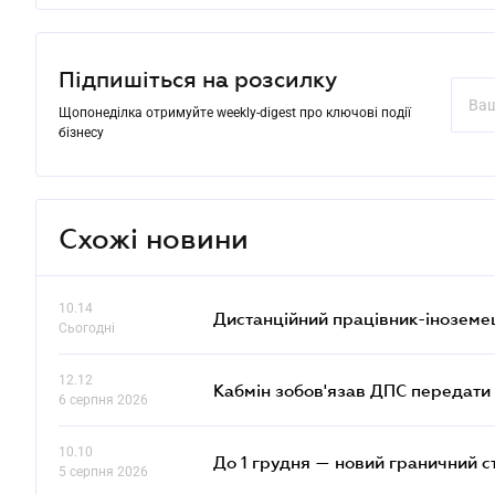
Підпишіться на розсилку
Щопонеділка отримуйте weekly-digest про ключові події
бізнесу
Схожі новини
10.14
Дистанційний працівник-іноземе
Сьогодні
12.12
Кабмін зобов'язав ДПС передати 
6 серпня 2026
10.10
До 1 грудня — новий граничний с
5 серпня 2026