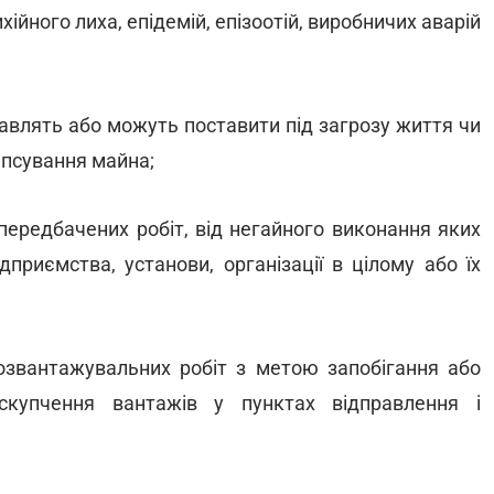
ихійного лиха, епідемій, епізоотій, виробничих аварій
тавлять або можуть поставити під загрозу життя чи
 псування майна;
передбачених робіт, від негайного виконання яких
риємства, установи, організації в цілому або їх
озвантажувальних робіт з метою запобігання або
купчення вантажів у пунктах відправлення і