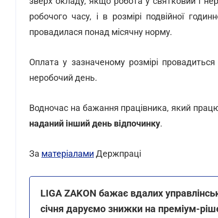
зверх окладу, якщо робота у святковий і н
робочого часу, і в розмірі подвійної годи
провадилася понад місячну норму.
Оплата у зазначеному розмірі провадиться
неробочий день.
Водночас на бажання працівника, який працю
наданий інший день відпочинку
.
За
матеріалами
Держпраці
LIGA ZAKON бажає вдалих управлінськи
січня даруємо знижки на преміум-ріш