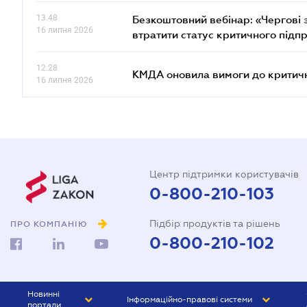
13.48
Безкоштовний вебінар: «Чергові з
16 липня 2026
втратити статус критичного підп
12.28
КМДА оновила вимоги до критичн
16 липня 2026
Центр підтримки користувачів
0-800-210-103
Підбір продуктів та рішень
ПРО КОМПАНІЮ
0-800-210-102
Новинні
Інформаційно-правові системи
портали