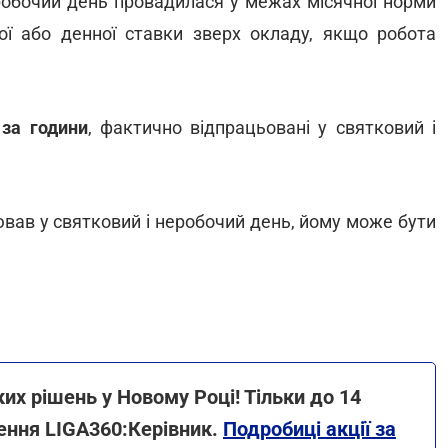
еробочий день провадилася у межах місячної норми
нної або денної ставки зверх окладу, якщо робота
за години
, фактично відпрацьовані у святковий і
вав у святковий і неробочий день, йому може бути
х рішень у Новому Році! Тільки до 14
ення LIGA360:Керівник.
Подробиці акції за