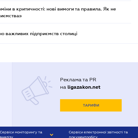
міни в критичності: нові вимоги та правила. Як не
риємства»
о важливих підприємств столиці
Реклама та PR
ligazakon.net
на
ТАРИФИ
Сервіси моніторингу та
Сервіси електронної звітності та
аналізу
документообігу