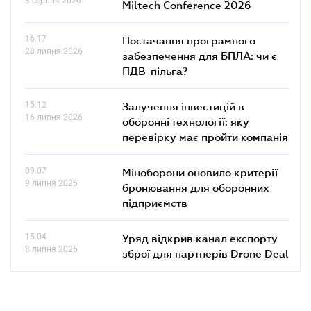
3 серпня 2026
Miltech Conference 2026
16.17
Постачання програмного
28 липня 2026
забезпечення для БПЛА: чи є
ПДВ-пільга?
15.12
Залучення інвестицій в
16 липня 2026
оборонні технології: яку
перевірку має пройти компанія
09.07
Міноборони оновило критерії
9 липня 2026
бронювання для оборонних
підприємств
15.04
Уряд відкрив канал експорту
8 липня 2026
зброї для партнерів Drone Deal