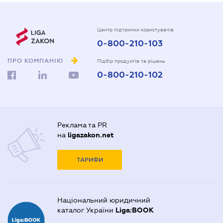
Центр підтримки користувачів
0-800-210-103
ПРО КОМПАНІЮ
Підбір продуктів та рішень
0-800-210-102
Реклама та PR
на
ligazakon.net
ТАРИФИ
Національний юридичний
каталог України
Liga:BOOK