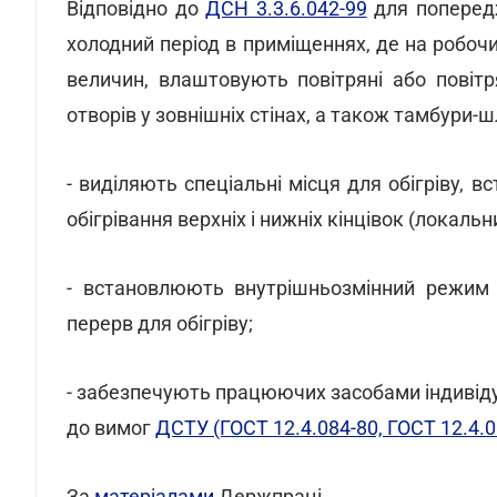
Відповідно до
ДСН 3.3.6.042-99
для поперед
холодний період в приміщеннях, де на робоч
величин, влаштовують повітряні або повітрян
отворів у зовнішніх стінах, а також тамбури-
- виділяють спеціальні місця для обігріву,
обігрівання верхніх і нижніх кінцівок (локальни
- встановлюють внутрішньозмінний режим 
перерв для обігріву;
- забезпечують працюючих засобами індивідуа
до вимог
ДСТУ (ГОСТ 12.4.084-80, ГОСТ 12.4.0
За
матеріалами
Держпраці