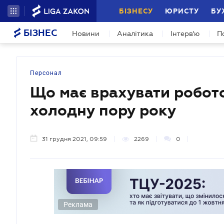
БІЗНЕСУ
ЮРИСТУ
БУ
БІЗНЕС
Новини
Аналітика
Інтерв'ю
П
Персонал
Що має врахувати робото
холодну пору року
31 грудня 2021, 09:59
2269
0
Реклама