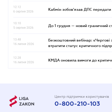
12.12
Кабмін зобов'язав ДПС передати 
6 серпня 2026
10.10
До 1 грудня — новий граничний с
5 серпня 2026
13.48
Безкоштовний вебінар: «Чергові з
16 липня 2026
втратити статус критичного підп
12.28
КМДА оновила вимоги до критичн
16 липня 2026
Центр підтримки користувачів
0-800-210-103