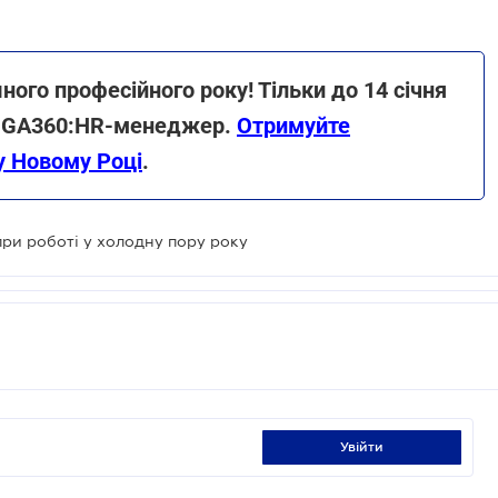
го професійного року! Тільки до 14 січня
LIGA360:HR-менеджер.
Отримуйте
у Новому Році
.
ри роботі у холодну пору року
увійти