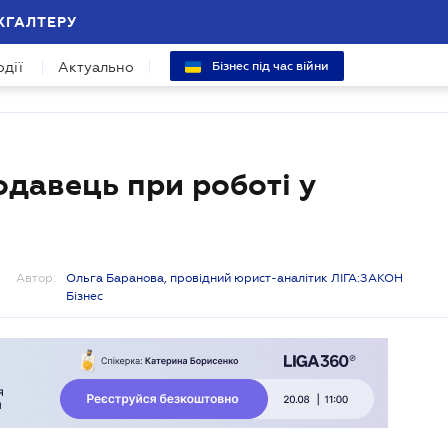
ХГАЛТЕРУ
одії
Актуально
Бізнес під час війни
давець при роботі у
Автор:
Ольга Баранова, провідний юрист-аналітик ЛІГА:ЗАКОН
Бізнес