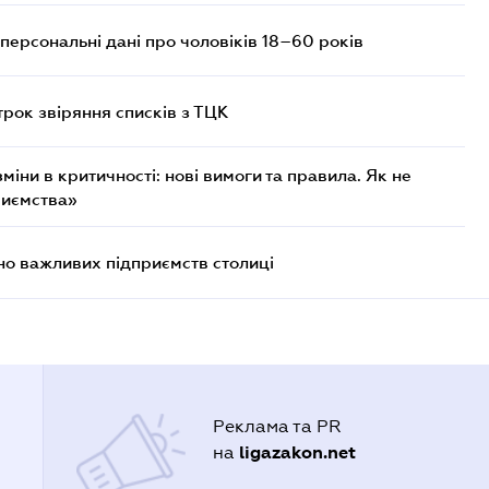
персональні дані про чоловіків 18–60 років
трок звіряння списків з ТЦК
міни в критичності: нові вимоги та правила. Як не
риємства»
о важливих підприємств столиці
Реклама та PR
ligazakon.net
на