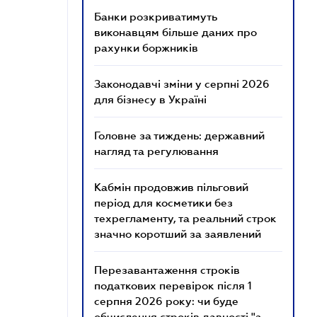
Банки розкриватимуть
виконавцям більше даних про
рахунки боржників
Законодавчі зміни у серпні 2026
для бізнесу в Україні
Головне за тиждень: державний
нагляд та регулювання
Кабмін продовжив пільговий
період для косметики без
техрегламенту, та реальний строк
значно коротший за заявлений
Перезавантаження строків
податкових перевірок після 1
серпня 2026 року: чи буде
обчислення строків давності "з