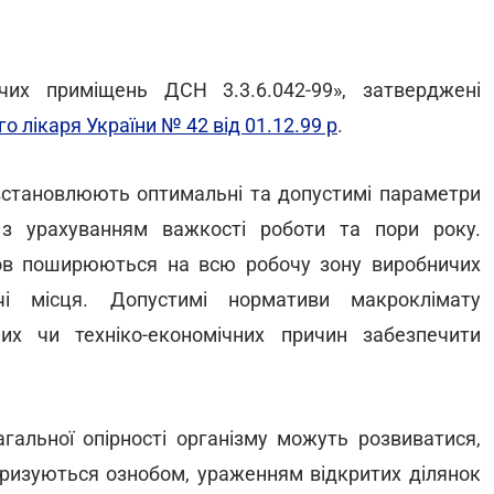
чих приміщень ДСН 3.3.6.042-99», затверджені
 лікаря України № 42 від 01.12.99 р
.
 встановлюють оптимальні та допустимі параметри
з урахуванням важкості роботи та пори року.
ов поширюються на всю робочу зону виробничих
і місця. Допустимі нормативи макроклімату
их чи техніко-економічних причин забезпечити
гальної опірності організму можуть розвиватися,
еризуються ознобом, ураженням відкритих ділянок