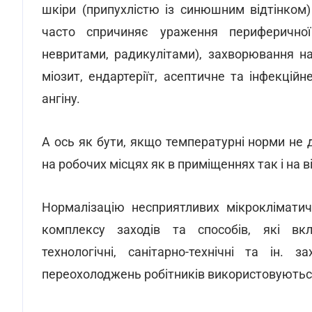
шкіри (припухлістю iз синюшним відтінком)
часто спричиняє ураження периферичної
невритами, радикулітами), захворювання на
мiозит, ендартерiїт, асептичне та iнфекцiй
ангiну.
А ось як бути, якщо температурні норми не
на робочих місцях як в приміщеннях так і на 
Нормалізацію несприятливих мікроклімати
комплексу заходів та способів, які вклю
технологічні, санітарно-технічні та ін. 
переохолоджень робітників використовуються