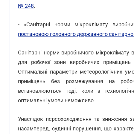
№ 248
.
- «Санітарні норми мікроклімату виробни
постановою головного державного санітарного
Санiтарнi норми виробничого мікроклімату
для робочої зони виробничих приміщень 
Оптимальні параметри метеорологічних ум
приміщень без розмежування на робоч
встановлюються тоді, коли з технологічн
оптимальні умови неможливо.
Унаслідок переохолодження та зниження за
насамперед, судинні порушення, що характ