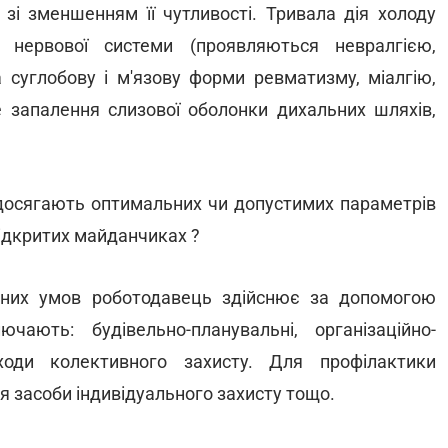
 зi зменшенням її чутливості. Тривала дiя холоду
 нервової системи (проявляються невралгією,
 суглобову i м'язову форми ревматизму, мiалгiю,
не запалення слизової оболонки дихальних шляхiв,
 досягають оптимальних чи допустимих параметрів
відкритих майданчиках ?
чних умов роботодавець здійснює за допомогою
чають: будівельно-планувальні, організаційно-
заходи колективного захисту. Для профілактики
 засоби індивідуального захисту тощо.