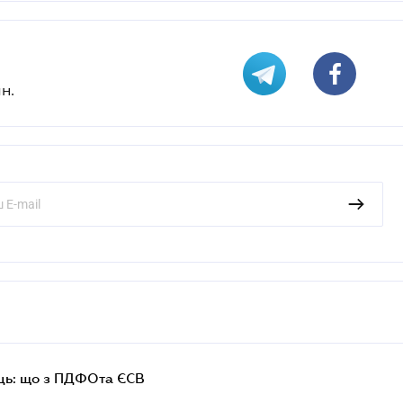
н.
ць: що з ПДФОта ЄСВ