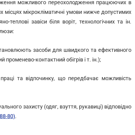
ження можливого переохолодження працюючих в
их місцях мікрокліматичні умови нижче допустимих
о-теплові завіси біля воріт, технологічних та ін.
шлюзи:
 встановлюють засоби для швидкого та ефективного
й променево-контактний обігрів і т. ін.);
праці та відпочинку, що передбачає можливість
льного захисту (одяг, взуття, рукавиці) відповідно
88-80)
.