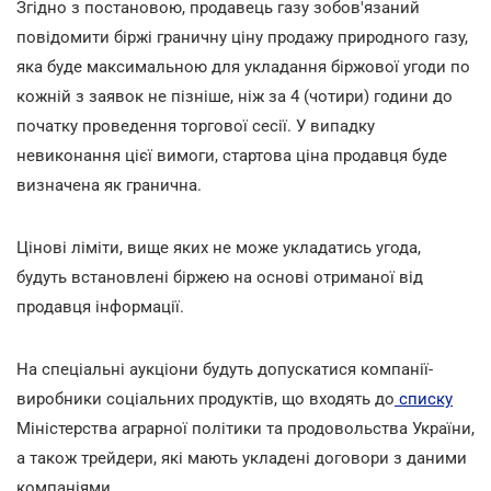
Згідно з постановою, продавець газу зобов'язаний
повідомити біржі граничну ціну продажу природного газу,
яка буде максимальною для укладання біржової угоди по
кожній з заявок не пізніше, ніж за 4 (чотири) години до
початку проведення торгової сесії. У випадку
невиконання цієї вимоги, стартова ціна продавця буде
визначена як гранична.
Цінові ліміти, вище яких не може укладатись угода,
будуть встановлені біржею на основі отриманої від
продавця інформації.
На спеціальні аукціони будуть допускатися компанії-
виробники соціальних продуктів, що входять до
списку
Міністерства аграрної політики та продовольства України,
а також трейдери, які мають укладені договори з даними
компаніями.