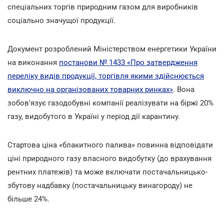
спеціальних торгів природним газом для виробників
соціально значущої продукції.
Документ розроблений Міністерством енергетики України
на виконання
постанови № 1433 «Про затвердження
переліку видів продукції, торгівля якими здійснюється
виключно на організованих товарних ринках»
. Вона
зобов'язує газодобувні компанії реалізувати на біржі 20%
газу, видобутого в Україні у період дії карантину.
Стартова ціна «блакитного палива» повинна відповідати
ціні природного газу власного видобутку (до врахування
рентних платежів) та може включати постачальницько-
збутову надбавку (постачальницьку винагороду) не
більше 24%.