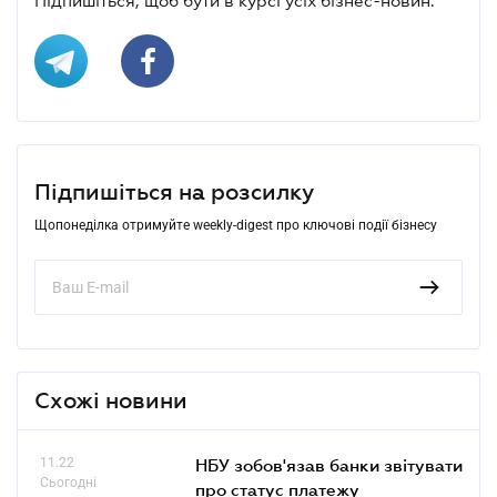
Підпишіться, щоб бути в курсі усіх бізнес-новин.
Підпишіться на розсилку
Щопонеділка отримуйте weekly-digest про ключові події бізнесу
Схожі новини
11.22
НБУ зобов'язав банки звітувати
Сьогодні
про статус платежу