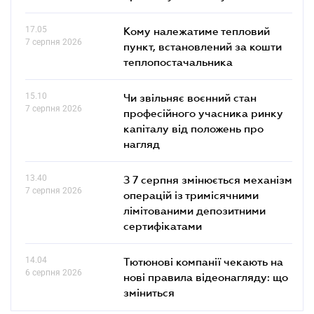
17.05
Кому належатиме тепловий
7 серпня 2026
пункт, встановлений за кошти
теплопостачальника
15.10
Чи звільняє воєнний стан
7 серпня 2026
професійного учасника ринку
капіталу від положень про
нагляд
13.40
З 7 серпня змінюється механізм
7 серпня 2026
операцій із тримісячними
лімітованими депозитними
сертифікатами
14.04
Тютюнові компанії чекають на
6 серпня 2026
нові правила відеонагляду: що
зміниться