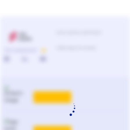
Центр підтримки користувачів
0-800-210-103
ПРО КОМПАНІЮ
Підбір продуктів та рішень
0-800-210-102
Реклама та PR
на
ligazakon.net
ТАРИФИ