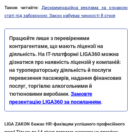
Також читайте:
Дискримінаційна реклама за ознакою
статі під забороною: Закон набуває чинності 8 січня
Працюйте лише з перевіреними
контрагентами, що мають ліцензії на
діяльність. На ІТ-платформі LIGA360 можна
дізнатися про наявність ліцензій у компаній:
на туроператорську діяльність й послуги
перевезення пасажирів, надання фінансових
послуг, торгівлю алкогольними й
тютюновими виробами.
Замовте
презентацію LIGA360 за посиланням
.
LIGA ZAKON бажає HR-фахівцям успішного професійного
року! Тільки до 14 січня даруємо знижкки на преміум-