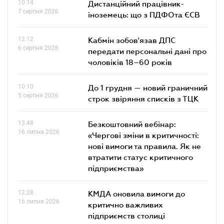
10.14
Дистанційний працівник-
7 серпня 2026
іноземець: що з ПДФОта ЄСВ
12.12
Кабмін зобов'язав ДПС
6 серпня 2026
передати персональні дані про
чоловіків 18–60 років
10.10
До 1 грудня — новий граничний
5 серпня 2026
строк звіряння списків з ТЦК
13.48
Безкоштовний вебінар:
16 липня 2026
«Чергові зміни в критичності:
нові вимоги та правила. Як не
втратити статус критичного
підприємства»
12.28
КМДА оновила вимоги до
16 липня 2026
критично важливих
підприємств столиці