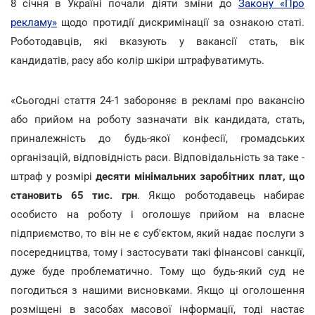
8 січня в Україні почали діяти зміни до
Закону «Про
рекламу»
щодо протидії дискримінації за ознакою статі.
Роботодавців, які вказують у вакансії стать, вік
кандидатів, расу або колір шкіри штрафуватимуть.
«Сьогодні стаття 24-1 забороняє в рекламі про вакансію
або прийом на роботу зазначати вік кандидата, стать,
приналежність до будь-якої конфесії, громадських
організацій, відповідність раси. Відповідальність за таке -
штраф у розмірі
десяти мінімальних заробітних плат, що
становить 65 тис. грн
. Якщо роботодавець набирає
особисто на роботу і оголошує прийом на власне
підприємство, то він не є суб'єктом, який надає послуги з
посередництва, тому і застосувати такі фінансові санкції,
дуже буде проблематично. Тому що будь-який суд не
погодиться з нашими висновками. Якщо ці оголошення
розміщені в засобах масової інформації, тоді настає