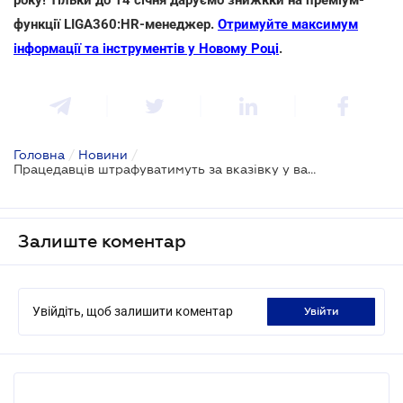
функції LIGA360:HR-менеджер.
Отримуйте максимум
інформації та інструментів у Новому Році
.
Головна
/
Новини
/
Працедавців штрафуватимуть за вказівку у вакансії статі і віку кандидатів
Залиште коментар
Увійдіть, щоб залишити коментар
увійти