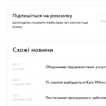
Підпишіться на розсилку
Щопонеділка отримуйте weekly-digest про ключові події
бізнесу
Схожі новини
09.15
Оборонним підприємствам хочуть
Сьогодні
09.45
15 серпня відбудеться Kyiv Milte
3 серпня 2026
16.17
Постачання програмного забезпе
28 липня 2026