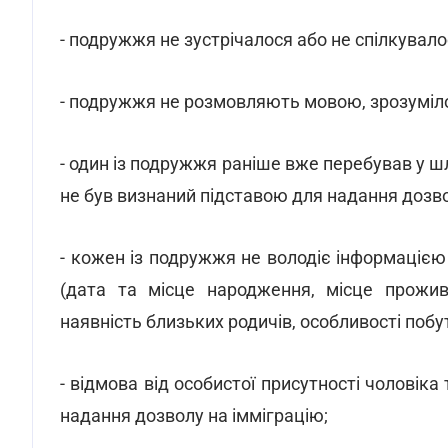
- подружжя не зустрічалося або не спілкувал
- подружжя не розмовляють мовою, зрозуміл
- один із подружжя раніше вже перебував у ш
не був визнаний підставою для надання дозво
- кожен із подружжя не володіє інформацією
(дата та місце народження, місце прожива
наявність близьких родичів, особливості побу
- відмова від особистої присутності чоловіка
надання дозволу на імміграцію;