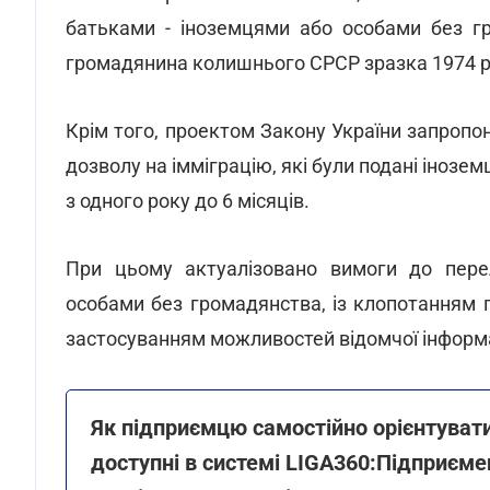
батьками - іноземцями або особами без гр
громадянина колишнього СРСР зразка 1974 ро
Крім того, проектом Закону України запроп
дозволу на імміграцію, які були подані інозе
з одного року до 6 місяців.
При цьому актуалізовано вимоги до перел
особами без громадянства, із клопотанням п
застосуванням можливостей відомчої інформа
Як підприємцю самостійно орієнтувати
доступні в системі LIGA360:Підприєм