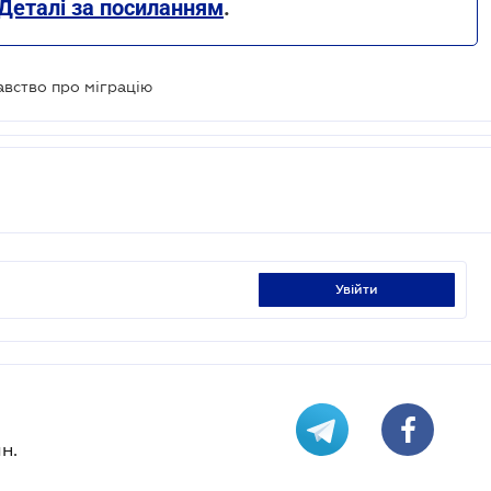
Деталі за посиланням
.
авство про міграцію
увійти
н.