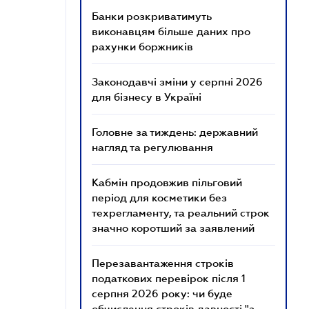
Банки розкриватимуть
виконавцям більше даних про
рахунки боржників
Законодавчі зміни у серпні 2026
для бізнесу в Україні
Головне за тиждень: державний
нагляд та регулювання
Кабмін продовжив пільговий
період для косметики без
техрегламенту, та реальний строк
значно коротший за заявлений
Перезавантаження строків
податкових перевірок після 1
серпня 2026 року: чи буде
обчислення строків давності "з