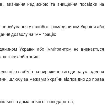
ві, визнання недійсною та знищення посвідки на
кт перебування у шлюбі з громадянином України або
дання дозволу на імміграцію
янином України або іммігрантом не визнається
 за таких обставин:
пенсацію в обмін на вираження згоди на укладення
енні шлюбу за межами України відповідно до права
 спільного домашнього господарства;