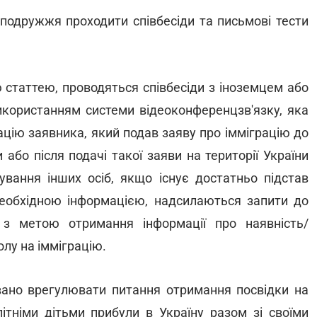
 подружжя проходити співбесіди та письмові тести
ю статтею, проводяться співбесіди з іноземцем або
икористанням системи відеоконференцзв'язку, яка
ацію заявника, який подав заяву про імміграцію до
або після подачі такої заяви на території України
тування інших осіб, якщо існує достатньо підстав
еобхідною інформацією, надсилаються запити до
 з метою отримання інформації про наявність/
олу на імміграцію.
ано врегулювати питання отримання посвідки на
ітніми дітьми прибули в Україну разом зі своїми