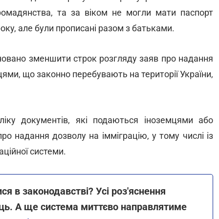
омадянства, та за віком не могли мати паспорт
ку, але були прописані разом з батьками.
оновано зменшити строк розгляду заяв про надання
мцями, що законно перебувають на території України,
іку документів, які подаються іноземцями або
ро надання дозволу на імміграцію, у тому числі із
ційної системи.
ся в законодавстві? Усі роз'яснення
ець. А ще система миттєво направлятиме