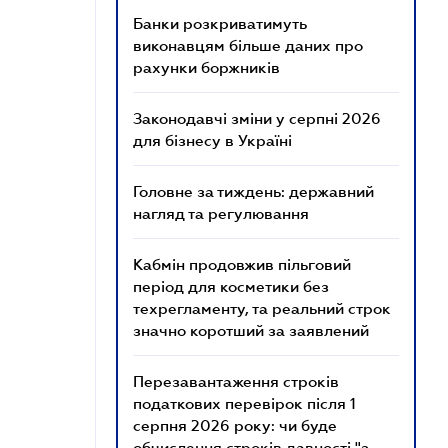
Банки розкриватимуть
виконавцям більше даних про
рахунки боржників
Законодавчі зміни у серпні 2026
для бізнесу в Україні
Головне за тиждень: державний
нагляд та регулювання
Кабмін продовжив пільговий
період для косметики без
техрегламенту, та реальний строк
значно коротший за заявлений
Перезавантаження строків
податкових перевірок після 1
серпня 2026 року: чи буде
обчислення строків давності "з