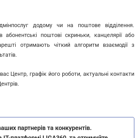
дмінпослуг додому чи на поштове відділення.
абонентські поштові скриньки, канцелярії або
решті отримають чіткий алгоритм взаємодії з
татів.
ас Центр, графік його роботи, актуальні контакти
ентрів.
ваших партнерів та конкурентів.
 ІТ-платформі LIGA360, та отримуйте