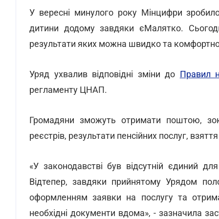
У вересні минулого року Мінцифри зробил
дитини додому завдяки єМалятко. Сьогодні
результати яких можна швидко та комфортн
Уряд ухвалив відповідні зміни до
Правил н
регламенту ЦНАП.
Громадяни зможуть отримати поштою, зок
реєстрів, результати пенсійних послуг, взяття
«У законодавстві був відсутній єдиний для
Відтепер, завдяки прийнятому Урядом пол
оформленням заявки на послугу та отрим
необхідні документи вдома», - зазначила з