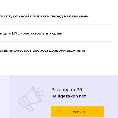
 готують нові обов'язки перед надавачами
ви для LNG-операторів в Україні
вський реєстр: паперові дозволи відмінять
Реклама та PR
ligazakon.net
на
ТАРИФИ