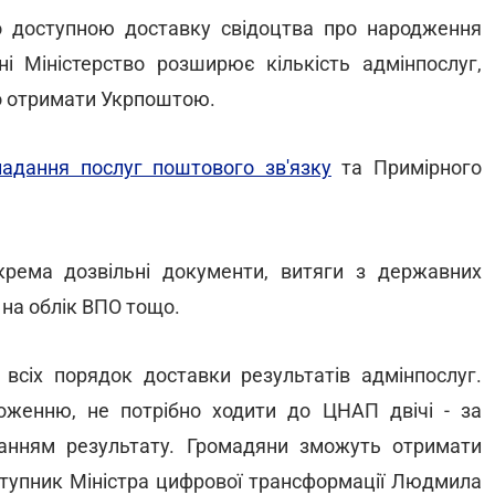
о доступною доставку свідоцтва про народження
 Міністерство розширює кількість адмінпослуг,
о отримати Укрпоштою.
адання послуг поштового зв'язку
та Примірного
рема дозвільні документи, витяги з державних
 на облік ВПО тощо.
 всіх порядок доставки результатів адмінпослуг.
оженню, не потрібно ходити до ЦНАП двічі - за
анням результату. Громадяни зможуть отримати
аступник Міністра цифрової трансформації Людмила