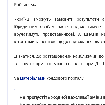
Рабчинська.
Українці зможуть замовити результати а
Юридичним особам листи надсилатимуть в 
вручатимуть представникові. А ЦНАПи на
клієнтами та поштою щодо надсилання резуль
Дізнатися, де розташований найближчий до в
та іншу інформацію можна на платформі Дія.Ц
За
матеріалами
Урядового порталу
Не пропустіть жодної важливої зміни 
Налаштуйте розширений моніторинг на