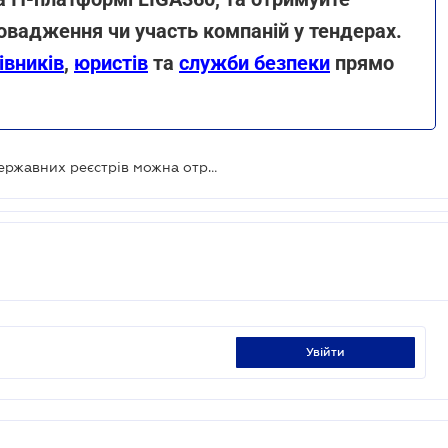
ровадження чи участь компаній у тендерах.
івників
,
юристів
та
служби безпеки
прямо
Дозвільні документи та витяги з державних реєстрів можна отримати поштою
увійти