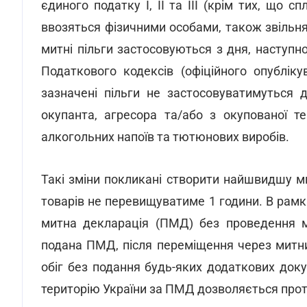
єдиного податку I, II та III (крім тих, що 
ввозяться фізичними особами, також звільня
митні пільги застосовуються з дня, наступн
Податкового кодексів (офіційного опубліку
зазначені пільги не застосовуватимуться д
окупанта, агресора та/або з окупованої т
алкогольних напоїв та тютюнових виробів.
Такі зміни покликані створити найшвидшу м
товарів не перевищуватиме 1 години. В ра
митна декларація (ПМД) без проведення ми
подана ПМД, після переміщення через митн
обіг без подання будь-яких додаткових док
територію України за ПМД дозволяється протя