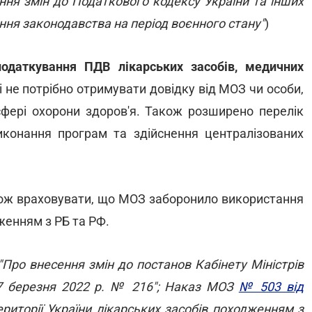
ня змін до Податкового кодексу України та інших
ння законодавства на період воєнного стану"
)
одаткування ПДВ лікарських засобів, медичних
і не потрібно отримувати довідку від МОЗ чи особи,
сфері охорони здоров'я. Також розширено перелік
иконання програм та здійснення централізованих
акож враховувати, що МОЗ заборонило використання
дженням з РБ та РФ.
"Про внесення змін до постанов Кабінету Міністрів
д 7 березня 2022 р. № 216"; Наказ МОЗ
№ 503 від
риторії України лікарських засобів походженням з