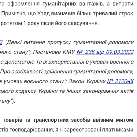
 та оформлення гуманітарних вантажів, а витрати
Примітно, що Уряд визначив більш тривалий строк
протягом 1 року після його скасування.
2
"Деякі питання пропуску гуманітарної допомоги
нного стану"; Постанова КМУ
№ 238 від 09.03.2022
ою допомогою та їх використання в умовах воєнного
Про особливості здійснення гуманітарної допомоги,
 умовах воєнного стану"; Закон України
№ 2120-IX
вого кодексу України та інших законодавчих актів
тану"
).
 товарів та транспортних засобів ввізним митом
ктів господарювання, які зареєстровані платниками