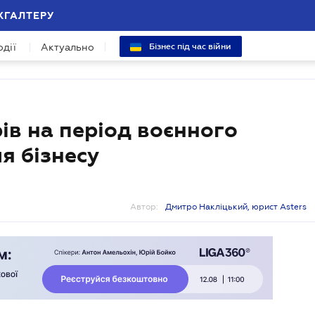
ХГАЛТЕРУ
одії
Актуально
Бізнес під час війни
ів на період воєнного
ля бізнесу
Автор:
Дмитро Накліцький, юрист Asters