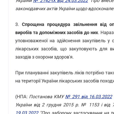
України
№ 2142-ІХ від 24.03.2022
"Про внесен
законодавчих актів України щодо вдосконале
3.
Спрощена процедура звільнення від оп
виробів та допоміжних засобів до них
. Нараз
уповноваженої на здійснення закупівель у 
лікарських засобів, що закуповують для в
заходів з охорони здоров'я.
При плануванні закупівель ліків потрібно т
на території України лікарських засобів похо
(НПА:
Постанова КМУ
№ 291 від 16.03.2022
України від 2 грудня 2015 р. № 1153 і ві
19.03.2022
"Про заборону застосування на те