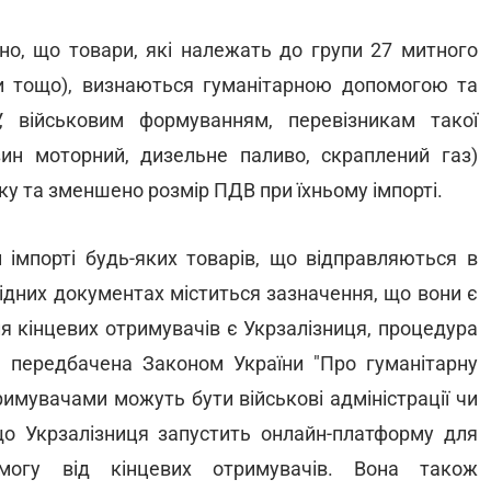
о, що товари, які належать до групи 27 митного
ини тощо), визнаються гуманітарною допомогою та
 військовим формуванням, перевізникам такої
ин моторний, дизельне паливо, скраплений газ)
у та зменшено розмір ПДВ при їхньому імпорті.
 імпорті будь-яких товарів, що відправляються в
ідних документах міститься зазначення, що вони є
я кінцевих отримувачів є Укрзалізниця, процедура
 передбачена Законом України "Про гуманітарну
римувачами можуть бути військові адміністрації чи
 що Укрзалізниця запустить онлайн-платформу для
омогу від кінцевих отримувачів. Вона також