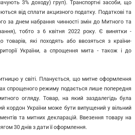
сплачують 3% доходу) груп). Транспортні засоби, що
ються від сплати акцизного податку. Податкові та
ого за днем набрання чинності змін до Митного та
вання), тобто з 6 квітня 2022 року. Є винятки -
о товарів, які походять або ввозяться з країни-
ериторії України, а спрощення мита - також і до
итницю у світі. Планується, що митне оформлення
мках спрощеного режиму подається лише попередня
тного огляду. Товар, на який заздалегідь була
ий кордон України може бути випущений у вільний
ументів та митних декларацій. Ввезення товару на
гом 30 днів з дати її оформлення.