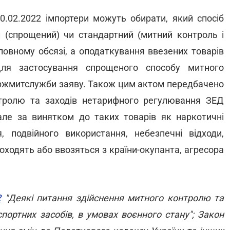
.02.2022 імпортери можуть обирати, який спосіб
 (спрощений) чи стандартний (митний контроль і
овному обсязі, а оподаткування ввезених товарів
Для застосування спрощеного способу митного
ержмитслужби заяву. Також цим актом передбачено
нтролю та заходів нетарифного регулювання ЗЕД
але за винятком до таких товарів як наркотичні
, подвійного використання, небезпечні відходи,
походять або ввозяться з країни-окупанта, агресора
2
"Деякі питання здійснення митного контролю та
портних засобів, в умовах воєнного стану"; Закон