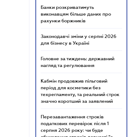
Банки розкриватимуть
виконавцям більше даних про
рахунки боржників
Законодавчі зміни у серпні 2026
для бізнесу в Україні
Головне за тиждень: державний
нагляд та регулювання
Кабмін продовжив пільговий
період для косметики без
техрегламенту, та реальний строк
значно коротший за заявлений
Перезавантаження строків
податкових перевірок після 1
серпня 2026 року: чи буде
обчислення строків давності "з