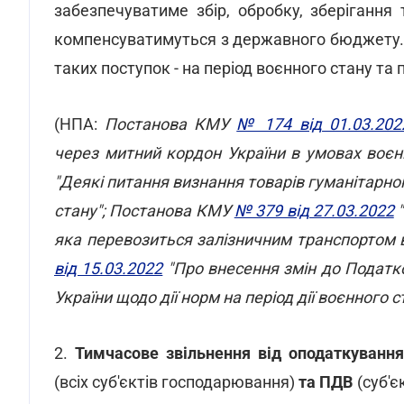
забезпечуватиме збір, обробку, зберігання
компенсуватимуться з державного бюджету. 
таких поступок - на період воєнного стану та 
(НПА:
Постанова КМУ
№ 174 від 01.03.202
через митний кордон України в умовах воє
"Деякі питання визнання товарів гуманітарн
стану"; Постанова КМУ
№ 379 від 27.03.2022
"
яка перевозиться залізничним транспортом в
від 15.03.2022
"Про внесення змін до Податко
України щодо дії норм на період дії воєнного с
2.
Тимчасове звільнення від оподаткування
(всіх суб'єктів господарювання)
та ПДВ
(суб'є