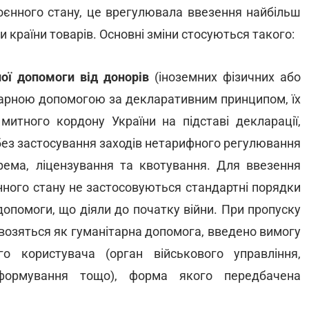
єнного стану, це врегулювала ввезення найбільш
 країни товарів. Основні зміни стосуються такого:
ої допомоги від донорів
(іноземних фізичних або
арною допомогою за декларативним принципом, їх
митного кордону України на підставі декларації,
 без застосування заходів нетарифного регулювання
крема, ліцензування та квотування. Для ввезення
єнного стану не застосовуються стандартні порядки
опомоги, що діяли до початку війни. При пропуску
ввозяться як гуманітарна допомога, введено вимогу
о користувача (орган військового управління,
 формування тощо), форма якого передбачена