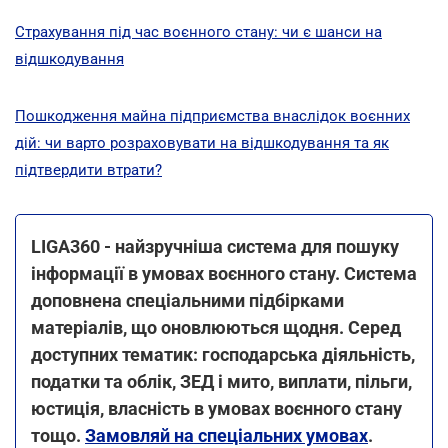
Страхування під час воєнного стану: чи є шанси на
відшкодування
Пошкодження майна підприємства внаслідок воєнних
дій: чи варто розраховувати на відшкодування та як
підтвердити втрати?
LIGA360 - найзручніша система для пошуку
інформації в умовах воєнного стану. Система
доповнена спеціальними підбірками
матеріалів, що оновлюються щодня. Серед
доступних тематик: господарська діяльність,
податки та облік, ЗЕД і мито, виплати, пільги,
юстиція, власність в умовах воєнного стану
тощо.
Замовляй на спеціальних умовах
.