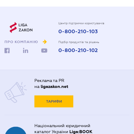
Центр підтримки користувачів
0-800-210-103
ПРО КОМПАНІЮ
Підбір продуктів та рішень
0-800-210-102
Реклама та PR
на
ligazakon.net
ТАРИФИ
Національний юридичний
каталог України
Liga:BOOK