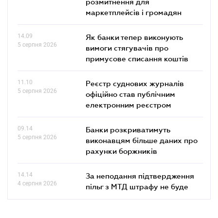
розмитнення для
маркетплейсів і громадян
14.09
Як банки тепер виконують
5 серпня 2026
вимоги стягувачів про
примусове списання коштів
11.10
Реєстр суднових журналів
5 серпня 2026
офіційно став публічним
електронним реєстром
09.14
Банки розкриватимуть
5 серпня 2026
виконавцям більше даних про
рахунки боржників
14.14
За неподання підтвердження
4 серпня 2026
пільг з МТД штрафу не буде