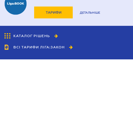
ТАРИФИ
ДЕТАЛЬНІШЕ
КАТАЛОГ РІШЕНЬ
ВСІ ТАРИФИ ЛІГА:ЗАКОН
Співробітництво
Агенти
Дилери
Політика конфіденційності
Умови використання сайту
Реклама
Блог
Новини компанії