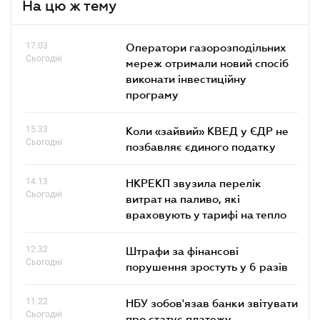
На цю ж тему
17.03
Оператори газорозподільних
Сьогодні
мереж отримали новий спосіб
виконати інвестиційну
програму
15.33
Коли «зайвий» КВЕД у ЄДР не
Сьогодні
позбавляє єдиного податку
14.13
НКРЕКП звузила перелік
Сьогодні
витрат на паливо, які
враховують у тарифі на тепло
12.32
Штрафи за фінансові
Сьогодні
порушення зростуть у 6 разів
11.22
НБУ зобов'язав банки звітувати
Сьогодні
про статус платежу