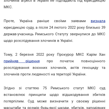
злочинів агресії в Україні не підпадають під юрисдикцію
МКС.
Проте, Україна раніше своїми заявами
визнала
юрисдикцію суду, а після 24 лютого 2022 року близько 39
держав-учасниць Римського Статуту звернулися до МКС
щодо розслідування злочинів в Україні.
Тому, 2 березня 2022 року Прокурор МКС Карім Хан
прийняв рішення
про початок повноцінного
розслідування воєнних злочинів, актів геноциду та
злочинів проти людяності на території України.
Згідно зі статтею 75 Римського статут МКС суд
встановлює принципи щодо відшкодування збитків
потерпілим. Суд може визначити у своєму рішенні
масштаби та розмір будь-якої шкоди, збитків, заподіяних