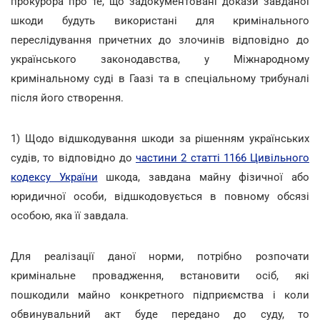
прокурора про те, що задокументовані докази завданої
шкоди будуть використані для кримінального
переслідування причетних до злочинів відповідно до
українського законодавства, у Міжнародному
кримінальному суді в Гаазі та в спеціальному трибуналі
після його створення.
1) Щодо відшкодування шкоди за рішенням українських
судів, то відповідно до
частини 2 статті 1166 Цивільного
кодексу України
шкода, завдана майну фізичної або
юридичної особи, відшкодовується в повному обсязі
особою, яка її завдала.
Для реалізації даної норми, потрібно розпочати
кримінальне провадження, встановити осіб, які
пошкодили майно конкретного підприємства і коли
обвинувальний акт буде передано до суду, то