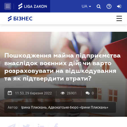
UA
БІЗНЕС
Пошкодження майна підприємства
внаслідок воєнних дій: чи варто
розраховувати на відшкодування
та як підтвердити втрати?
11.53, 29 березня 2022
26901
0
Автор:
Ірина Плискань, Адвокатське бюро «Ірини Плискань»