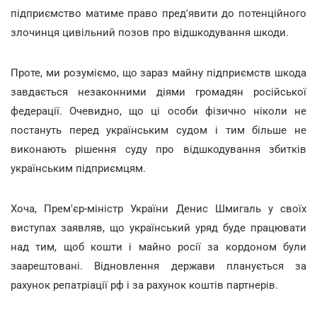
підприємство матиме право пред'явити до потенційного
злочинця цивільний позов про відшкодування шкоди.
Проте, ми розуміємо, що зараз майну підприємств шкода
завдається незаконними діями громадян російської
федерації. Очевидно, що ці особи фізично ніколи не
постануть перед українським судом і тим більше не
виконають рішення суду про відшкодування збитків
українським підприємцям.
Хоча, Прем'єр-міністр України Денис Шмигаль у своїх
виступах заявляв, що український уряд буде працювати
над тим, щоб кошти і майно росії за кордоном були
заарештовані. Відновлення держави планується за
рахунок репатріації рф і за рахунок коштів партнерів.