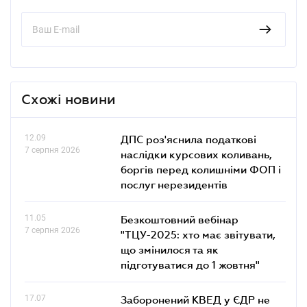
Схожі новини
12.09
ДПС роз'яснила податкові
7 серпня 2026
наслідки курсових коливань,
боргів перед колишніми ФОП і
послуг нерезидентів
11.05
Безкоштовний вебінар
7 серпня 2026
"ТЦУ-2025: хто має звітувати,
що змінилося та як
підготуватися до 1 жовтня"
17.07
Заборонений КВЕД у ЄДР не