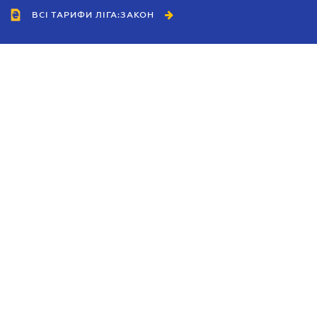
ВСІ ТАРИФИ ЛІГА:ЗАКОН
Співробітництво
Агенти
Дилери
Політика конфіденційності
Умови використання сайту
Реклама
Блог
Новини компанії
Керівництва
Каталоги компаній
Теми в центрі уваги
Підтримка та контакти