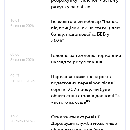
рахунку за світло
10.01
Безкоштовний вебінар "Бізнес
6 серпня 2026
під прицілом: як не стати ціллю
банку, податкової та БЕБ у
2026"
09.00
Головне за тиждень: державний
3 серпня 2026
нагляд та регулювання
09.47
Перезавантаження строків
31 липня 2026
податкових перевірок після 1
серпня 2026 року: чи буде
обчислення строків давності "з
чистого аркуша"?
15.29
Оскаржити акт ревізії
30 липня 2026
Держаудитслужби може лише
підприємство, а не його