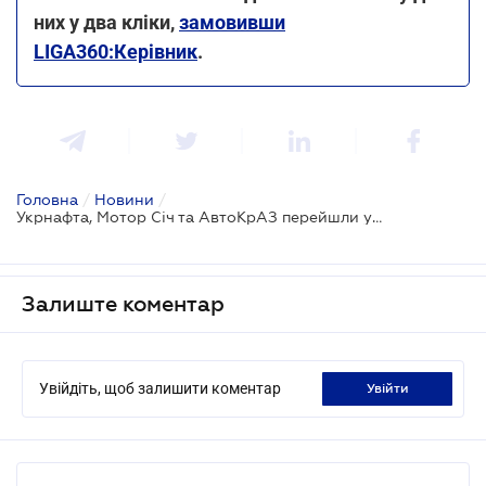
них у два кліки,
замовивши
LIGA360:Керівник
.
Головна
/
Новини
/
Укрнафта, Мотор Січ та АвтоКрАЗ перейшли у власність держави на період воєнного стану (оновлено)
Залиште коментар
Увійдіть, щоб залишити коментар
увійти