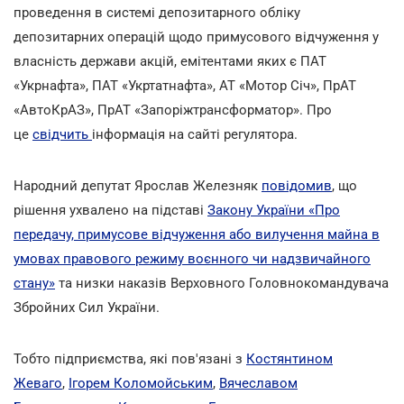
проведення в системі депозитарного обліку
депозитарних операцій щодо примусового відчуження у
власність держави акцій, емітентами яких є ПАТ
«Укрнафта», ПАТ «Укртатнафта», АТ «Мотор Січ», ПрАТ
«АвтоКрАЗ», ПрАТ «Запоріжтрансформатор». Про
це
свідчить
інформація на сайті регулятора.
Народний депутат Ярослав Железняк
повідомив
, що
рішення ухвалено на підставі
Закону України «Про
передачу, примусове відчуження або вилучення майна в
умовах правового режиму воєнного чи надзвичайного
стану»
та низки наказів Верховного Головнокомандувача
Збройних Сил України.
Тобто підприємства, які пов'язані з
Костянтином
Жеваго
,
Ігорем Коломойським
,
Вячеславом