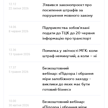
12.12
З'явився законопроєкт про
22 липня 2026
посилення штрафів за
порушення мовного закону
14.06
Підприємства зобов'язані
8 червня 2026
подати до ТЦК до 20 червня
інформацію про транспорт
12.36
Помилка у звітності МГК: коли
13 травня 2026
штраф неминучий, а коли – ні
17.37
Безкоштовний
5 травня 2026
вебінар: «Підозра і обрання
міри запобіжного заходу -
виклики до яких має бути
готовий бізнес»
10.00
Безкоштовний вебінар:
30 квітня 2026
«Підозра і обрання міри