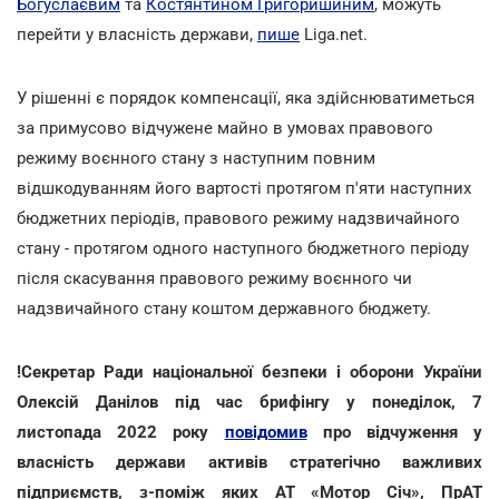
Богуслаєвим
та
Костянтином Григоришиним
, можуть
перейти у власність держави,
пише
Liga.net.
У рішенні є порядок компенсації, яка здійснюватиметься
за примусово відчужене майно в умовах правового
режиму воєнного стану з наступним повним
відшкодуванням його вартості протягом п'яти наступних
бюджетних періодів, правового режиму надзвичайного
стану - протягом одного наступного бюджетного періоду
після скасування правового режиму воєнного чи
надзвичайного стану коштом державного бюджету.
!Секретар Ради національної безпеки і оборони України
Олексій Данілов під час брифінгу у понеділок, 7
листопада 2022 року
повідомив
про відчуження у
власність держави активів стратегічно важливих
підприємств, з-поміж яких АТ «Мотор Січ», ПрАТ