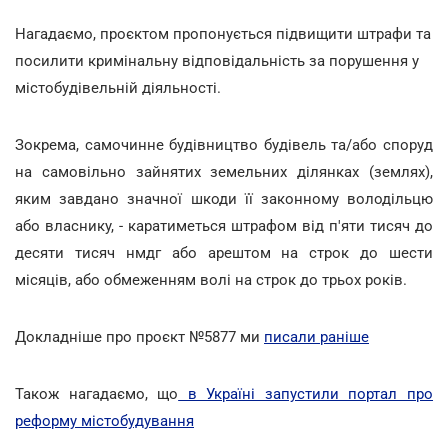
Нагадаємо, проєктом пропонується підвищити штрафи та
посилити кримінальну відповідальність за порушення у
містобудівельній діяльності.
Зокрема, самочинне будівництво будівель та/або споруд
на самовільно зайнятих земельних ділянках (землях),
яким завдано значної шкоди її законному володільцю
або власнику, - каратиметься штрафом від п'яти тисяч до
десяти тисяч нмдг або арештом на строк до шести
місяців, або обмеженням волі на строк до трьох років.
Докладніше про проєкт №5877 ми
писали раніше
Також нагадаємо, що
в Україні запустили портал про
реформу містобудування