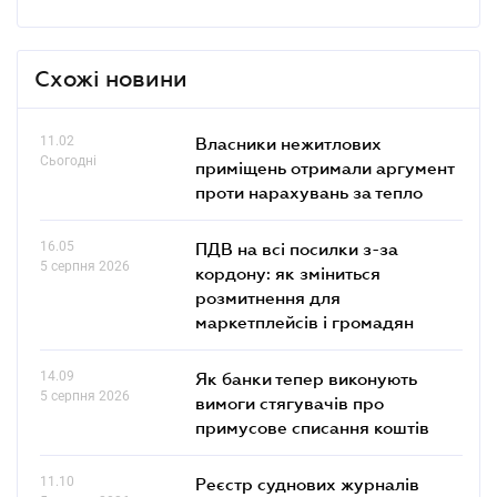
Схожі новини
11.02
Власники нежитлових
Сьогодні
приміщень отримали аргумент
проти нарахувань за тепло
16.05
ПДВ на всі посилки з-за
5 серпня 2026
кордону: як зміниться
розмитнення для
маркетплейсів і громадян
14.09
Як банки тепер виконують
5 серпня 2026
вимоги стягувачів про
примусове списання коштів
11.10
Реєстр суднових журналів