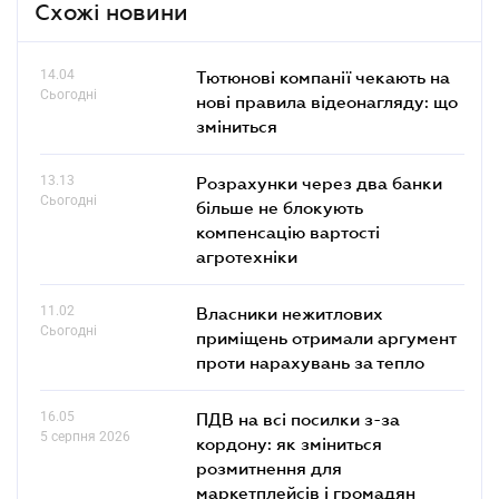
Схожі новини
14.04
Тютюнові компанії чекають на
Сьогодні
нові правила відеонагляду: що
зміниться
13.13
Розрахунки через два банки
Сьогодні
більше не блокують
компенсацію вартості
агротехніки
11.02
Власники нежитлових
Сьогодні
приміщень отримали аргумент
проти нарахувань за тепло
16.05
ПДВ на всі посилки з-за
5 серпня 2026
кордону: як зміниться
розмитнення для
маркетплейсів і громадян