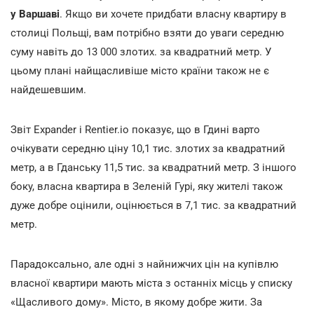
у Варшаві
. Якщо ви хочете придбати власну квартиру в
столиці Польщі, вам потрібно взяти до уваги середню
суму навіть до 13 000 злотих. за квадратний метр. У
цьому плані найщасливіше місто країни також не є
найдешевшим.
Звіт Expander і Rentier.io показує, що в Гдині варто
очікувати середню ціну 10,1 тис. злотих за квадратний
метр, а в Гданську 11,5 тис. за квадратний метр. З іншого
боку, власна квартира в Зеленій Гурі, яку жителі також
дуже добре оцінили, оцінюється в 7,1 тис. за квадратний
метр.
Парадоксально, але одні з найнижчих цін на купівлю
власної квартири мають міста з останніх місць у списку
«Щасливого дому». Місто, в якому добре жити. За