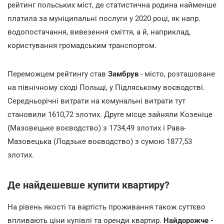
рейтинг польських міст, де статистична родина найменше
платила за муніципальні послуги у 2020 році, як напр.
водопостачання, вивезення сміття, а й, наприклад,
користування громадським транспортом.
Переможцем рейтингу став
Замбрув
- місто, розташоване
на північному сході Польщі, у Підляському воєводстві.
Середньорічні витрати на комунальні витрати тут
становили 1610,72 злотих. Друге місце зайняли Козеніце
(Мазовецьке воєводство) з 1734,49 злотих і Рава-
Мазовецька (Лодзьке воєводство) з сумою 1877,53
злотих.
Де найдешевше купити квартиру?
На рівень якості та вартість проживання також суттєво
впливають ціни купівлі та оренди квартир.
Найдорожче -