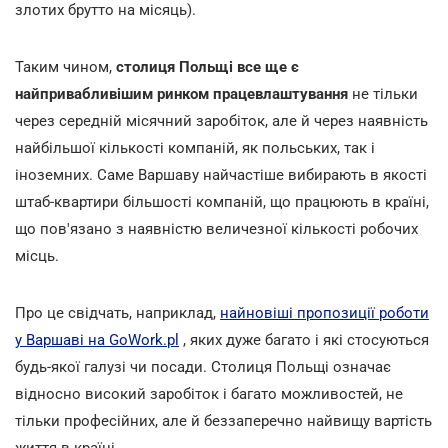
злотих брутто на місяць).
Таким чином,
столиця Польщі все ще є
найпривабливішим ринком працевлаштування
не тільки
через середній місячний заробіток, але й через наявність
найбільшої кількості компаній, як польських, так і
іноземних. Саме Варшаву найчастіше вибирають в якості
штаб-квартири більшості компаній, що працюють в країні,
що пов'язано з наявністю величезної кількості робочих
місць.
Про це свідчать, наприклад,
найновіші пропозиції роботи
у Варшаві на GoWork.pl
, яких дуже багато і які стосуються
будь-якої галузі чи посади. Столиця Польщі означає
відносно високий заробіток і багато можливостей, не
тільки професійних, але й беззаперечно найвищу вартість
життя в країні.