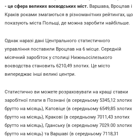
- це сфера великих воєводських міст.
Варшава, Вроцлав і
Краків роками змагаються в різноманітних рейтингах, що
показують міста Польщі, де можна заробити найбільше.
Однак наразі дані Центрального статистичного
управління поставили Вроцлав на 6 місце. Середній
місячний заробіток у столиці Нижньосілезького
воєводства становить 6210,49 злотих. Це місто
випереджає інші великі центри.
Статистично ви можете розраховувати на кращі ставки
заробітної плати в Познані (в середньому 5345,12 злотих
брутто на місяць), Катовіце (в середньому 6549,85 злотих
брутто на місяць), Кракові (в середньому 7011,43 злотих
брутто на місяць), Гданську (в середньому 7029.00 злотих
брутто на місяць) та Варшаві (в середньому 7118,31