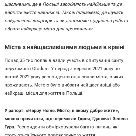
щасливими, де в Польщі заробляють найбільше та де
вартість життя найнижча. Також підкажемо, де шукати
найдешевші квартири та чи допоможе віддалена робота
обрати найкраще місто для проживання.
Міста з найщасливішими людьми в країні
Понад 35 тис поляків взяли участь в опитуванні сайту
нерухомості Otodom. У період з вересня 2021 року по
лютий 2022 року респонденти оцінювали міста, в яких
проживають. Метою було вибрати найщасливіші або
найкращі місця для життя в Польщі.
У рапорті «Happy Home. Місто, в якому добре жити»,
можна прочитати, що перемогли Гдиня, Гданськ і Зелена
Гура.
Респонденти обмірковували багато питань, які
стосуються їхнього повсякденного життя.