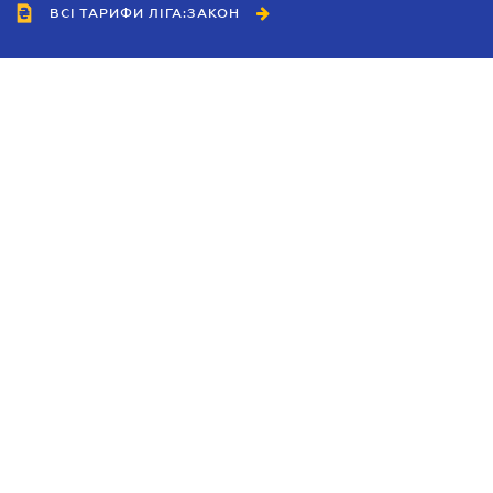
ВСІ ТАРИФИ ЛІГА:ЗАКОН
Співробітництво
Агенти
Дилери
Політика конфіденційності
Умови використання сайту
Реклама
Блог
Новини компанії
Керівництва
Каталоги компаній
Теми в центрі уваги
Підтримка та контакти