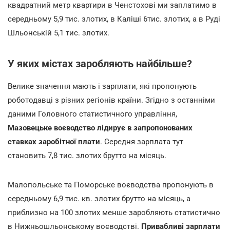
квадратний метр квартири в Ченстохові ми заплатимо в
середньому 5,9 тис. злотих, в Каліші 6тис. злотих, а в Руді
Шльонській 5,1 тис. злотих.
У яких містах заробляють найбільше?
Велике значення мають і зарплати, які пропонують
роботодавці з різних регіонів країни. Згідно з останніми
даними Головного статистичного управління,
Мазовецьке воєводство лідирує в запропонованих
ставках заробітної плати
. Середня зарплата тут
становить 7,8 тис. злотих брутто на місяць.
Малопольське та Поморське воєводства пропонують в
середньому 6,9 тис. кв. злотих брутто на місяць, а
приблизно на 100 злотих менше заробляють статистично
в Нижньошльонському воєводстві.
Привабливі зарплати