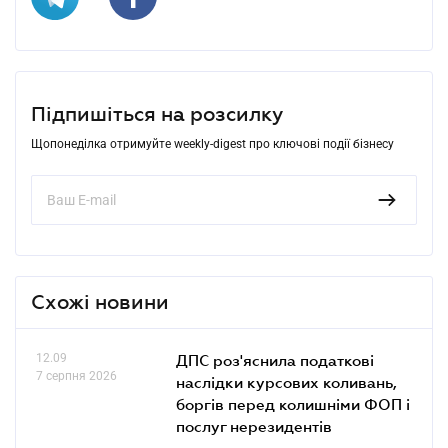
Підпишіться на розсилку
Щопонеділка отримуйте weekly-digest про ключові події бізнесу
Схожі новини
12.09
ДПС роз'яснила податкові
7 серпня 2026
наслідки курсових коливань,
боргів перед колишніми ФОП і
послуг нерезидентів