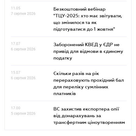
11.05
Безкоштовний вебінар
7 серпня 2026
"ТЦУ-2025: хто має звітувати,
що змінилося та як
підготуватися до 1 жовтня"
17.07
Заборонений КВЕД у ЄДР не
6 серпня 2026
привід для відмови в єдиному
податку
15.07
Скільки разів на рік
6 серпня 2026
перераховують прохідний бал
для переліку сумлінних
платників
17.00
ВС захистив експортера олії
5 серпня 2026
від донарахувань за
трансфертним ціноутворенням