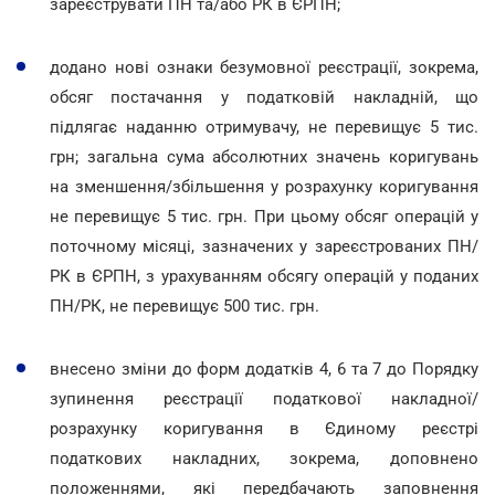
зареєструвати ПН та/або РК в ЄРПН;
додано нові ознаки безумовної реєстрації, зокрема,
обсяг постачання у податковій накладній, що
підлягає наданню отримувачу, не перевищує 5 тис.
грн; загальна сума абсолютних значень коригувань
на зменшення/збільшення у розрахунку коригування
не перевищує 5 тис. грн. При цьому обсяг операцій у
поточному місяці, зазначених у зареєстрованих ПН/
РК в ЄРПН, з урахуванням обсягу операцій у поданих
ПН/РК, не перевищує 500 тис. грн.
внесено зміни до форм додатків 4, 6 та 7 до Порядку
зупинення реєстрації податкової накладної/
розрахунку коригування в Єдиному реєстрі
податкових накладних, зокрема, доповнено
положеннями, які передбачають заповнення