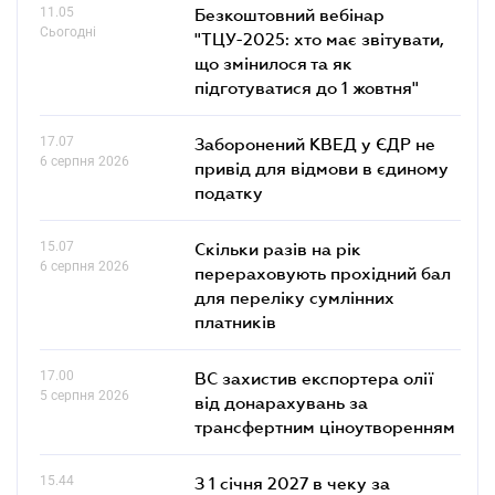
11.05
Безкоштовний вебінар
Сьогодні
"ТЦУ-2025: хто має звітувати,
що змінилося та як
підготуватися до 1 жовтня"
17.07
Заборонений КВЕД у ЄДР не
6 серпня 2026
привід для відмови в єдиному
податку
15.07
Скільки разів на рік
6 серпня 2026
перераховують прохідний бал
для переліку сумлінних
платників
17.00
ВС захистив експортера олії
5 серпня 2026
від донарахувань за
трансфертним ціноутворенням
15.44
З 1 січня 2027 в чеку за