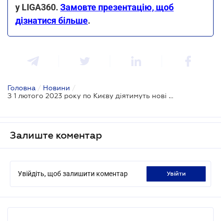
у LIGA360.
Замовте презентацію, щоб
дізнатися більше
.
Головна
/
Новини
/
З 1 лютого 2023 року по Києву діятимуть нові рахунки для сплати ЄСВ
Залиште коментар
Увійдіть, щоб залишити коментар
увійти