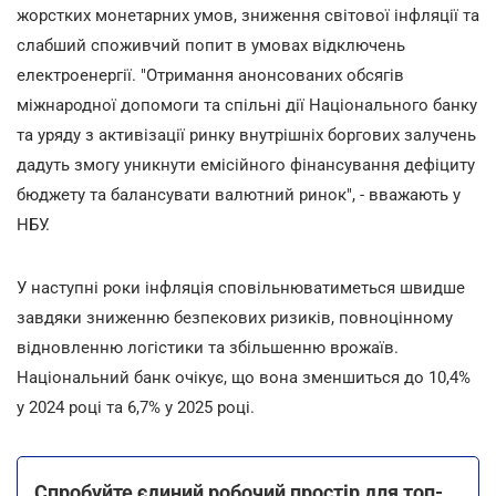
жорстких монетарних умов, зниження світової інфляції та
слабший споживчий попит в умовах відключень
електроенергії. "Отримання анонсованих обсягів
міжнародної допомоги та спільні дії Національного банку
та уряду з активізації ринку внутрішніх боргових залучень
дадуть змогу уникнути емісійного фінансування дефіциту
бюджету та балансувати валютний ринок", - вважають у
НБУ.
У наступні роки інфляція сповільнюватиметься швидше
завдяки зниженню безпекових ризиків, повноцінному
відновленню логістики та збільшенню врожаїв.
Національний банк очікує, що вона зменшиться до 10,4%
у 2024 році та 6,7% у 2025 році.
Спробуйте єдиний робочий простір для топ-