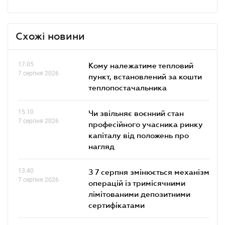
Схожі новини
17.05
Кому належатиме тепловий
7 серпня 2026
пункт, встановлений за кошти
теплопостачальника
15.10
Чи звільняє воєнний стан
7 серпня 2026
професійного учасника ринку
капіталу від положень про
нагляд
13.40
З 7 серпня змінюється механізм
7 серпня 2026
операцій із тримісячними
лімітованими депозитними
сертифікатами