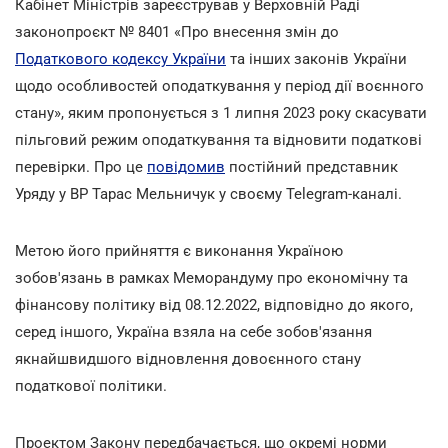
Кабінет Міністрів зареєстрував у Верховній Раді
законопроєкт № 8401 «Про внесення змін до
Податкового кодексу України
та інших законів України
щодо особливостей оподаткування у період дії воєнного
стану», яким пропонується з 1 липня 2023 року скасувати
пільговий режим оподаткування та відновити податкові
перевірки. Про це
повідомив
постійний представник
Уряду у ВР Тарас Мельничук у своєму Telegram-каналі.
Метою його прийняття є виконання Україною
зобов'язань в рамках Меморандуму про економічну та
фінансову політику від 08.12.2022, відповідно до якого,
серед іншого, Україна взяла на себе зобов'язання
якнайшвидшого відновлення довоєнного стану
податкової політики.
Проектом Закону передбачається, що окремі норми