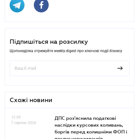
Підпишіться на розсилку
Щопонеділка отримуйте weekly-digest про ключові події бізнесу
Схожі новини
12.09
ДПС роз'яснила податкові
7 серпня 2026
наслідки курсових коливань,
боргів перед колишніми ФОП і
послуг нерезидентів