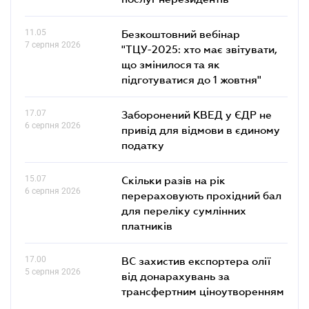
11.05
Безкоштовний вебінар
7 серпня 2026
"ТЦУ-2025: хто має звітувати,
що змінилося та як
підготуватися до 1 жовтня"
17.07
Заборонений КВЕД у ЄДР не
6 серпня 2026
привід для відмови в єдиному
податку
15.07
Скільки разів на рік
6 серпня 2026
перераховують прохідний бал
для переліку сумлінних
платників
17.00
ВС захистив експортера олії
5 серпня 2026
від донарахувань за
трансфертним ціноутворенням