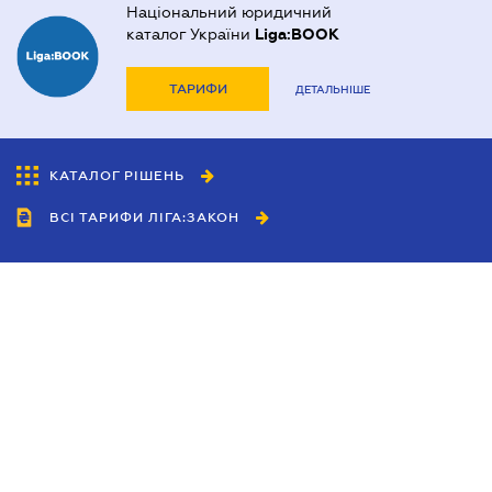
Національний юридичний
каталог України
Liga:BOOK
ТАРИФИ
ДЕТАЛЬНІШЕ
КАТАЛОГ РІШЕНЬ
ВСІ ТАРИФИ ЛІГА:ЗАКОН
Співробітництво
Агенти
Дилери
Політика конфіденційності
Умови використання сайту
Реклама
Блог