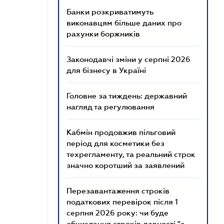
Банки розкриватимуть
виконавцям більше даних про
рахунки боржників
Законодавчі зміни у серпні 2026
для бізнесу в Україні
Головне за тиждень: державний
нагляд та регулювання
Кабмін продовжив пільговий
період для косметики без
техрегламенту, та реальний строк
значно коротший за заявлений
Перезавантаження строків
податкових перевірок після 1
серпня 2026 року: чи буде
обчислення строків давності "з