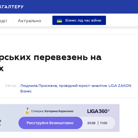
ХГАЛТЕРУ
одії
Актуально
Бізнес під час війни
ських перевезень на
х
Автор:
Людмила Присяжна, провідний юрист-аналітик LIGA ZAKON
Бізнес