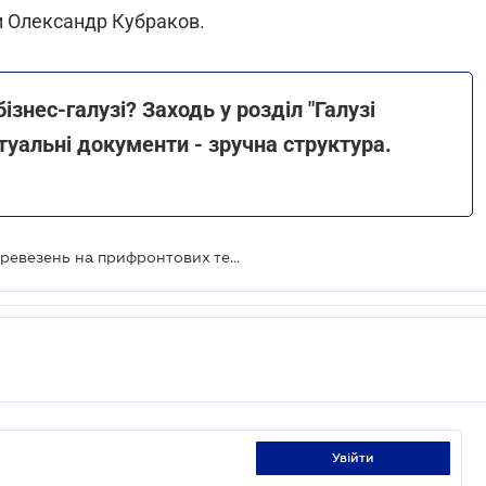
и Олександр Кубраков.
ізнес-галузі? Заходь у розділ "Галузі
ктуальні документи - зручна структура.
Спрощено умови пасажирських перевезень на прифронтових територіях
увійти