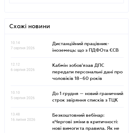
Схожі новини
10.14
Дистанційний працівник-
7 серпня 2026
іноземець: що з ПДФОта ЄСВ
12.12
Кабмін зобов'язав ДПС
6 серпня 2026
передати персональні дані про
чоловіків 18–60 років
10.10
До 1 грудня — новий граничний
5 серпня 2026
строк звіряння списків з ТЦК
13.48
Безкоштовний вебінар:
16 липня 2026
«Чергові зміни в критичності:
нові вимоги та правила. Як не