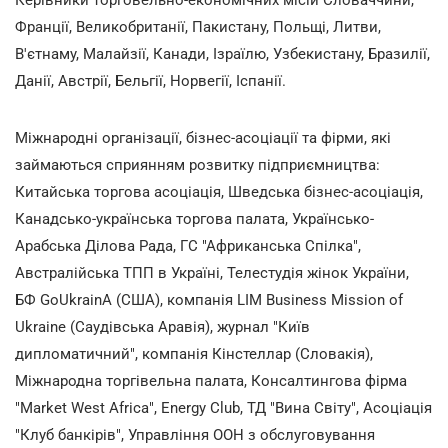
Франції, Великобританії, Пакистану, Польщі, Литви,
В'єтнаму, Малайзії, Канади, Ізраїлю, Узбекистану, Бразилії,
Данії, Австрії, Бельгії, Норвегії, Іспанії.
Міжнародні організації, бізнес-асоціації та фірми, які
займаються сприянням розвитку підприємництва:
Китайська торгова асоціація, Шведська бізнес-асоціація,
Канадсько-українська торгова палата, Українсько-
Арабська Ділова Рада, ГС "Африканська Спілка",
Австралійська ТПП в Україні, Телестудія жінок України,
БФ GoUkrainA (США), компанія LIM Business Mission of
Ukraine (Саудівська Аравія), журнал "Київ
дипломатичний", компанія Кінстеллар (Словакія),
Міжнародна торгівельна палата, Консалтингова фірма
"Market West Africa", Energy Club, ТД "Вина Світу", Асоціація
"Клуб банкірів", Управління ООН з обслуговування