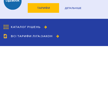
ТАРИФИ
ДЕТАЛЬНІШЕ
КАТАЛОГ РІШЕНЬ
ВСІ ТАРИФИ ЛІГА:ЗАКОН
Співробітництво
Агенти
Дилери
Політика конфіденційності
Умови використання сайту
Реклама
Блог
Новини компанії