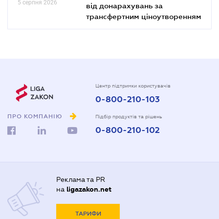
5 серпня 2026
від донарахувань за
трансфертним ціноутворенням
Центр підтримки користувачів
0-800-210-103
ПРО КОМПАНІЮ
Підбір продуктів та рішень
0-800-210-102
Реклама та PR
на
ligazakon.net
ТАРИФИ