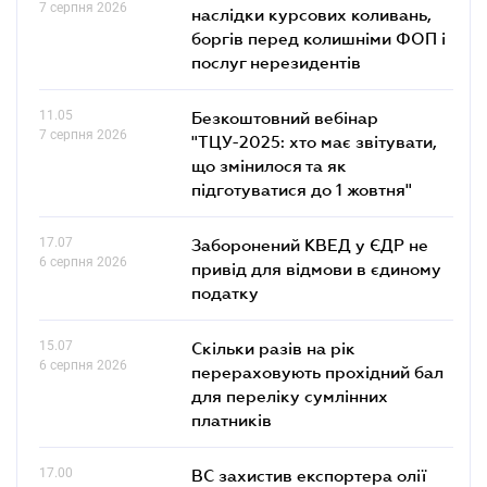
7 серпня 2026
наслідки курсових коливань,
боргів перед колишніми ФОП і
послуг нерезидентів
11.05
Безкоштовний вебінар
7 серпня 2026
"ТЦУ-2025: хто має звітувати,
що змінилося та як
підготуватися до 1 жовтня"
17.07
Заборонений КВЕД у ЄДР не
6 серпня 2026
привід для відмови в єдиному
податку
15.07
Скільки разів на рік
6 серпня 2026
перераховують прохідний бал
для переліку сумлінних
платників
17.00
ВС захистив експортера олії