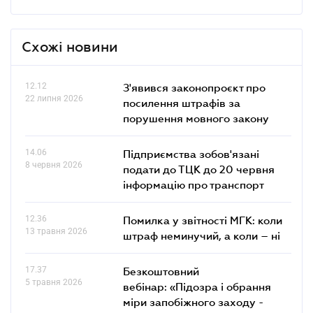
Схожі новини
12.12
З'явився законопроєкт про
22 липня 2026
посилення штрафів за
порушення мовного закону
14.06
Підприємства зобов'язані
8 червня 2026
подати до ТЦК до 20 червня
інформацію про транспорт
12.36
Помилка у звітності МГК: коли
13 травня 2026
штраф неминучий, а коли – ні
17.37
Безкоштовний
5 травня 2026
вебінар: «Підозра і обрання
міри запобіжного заходу -