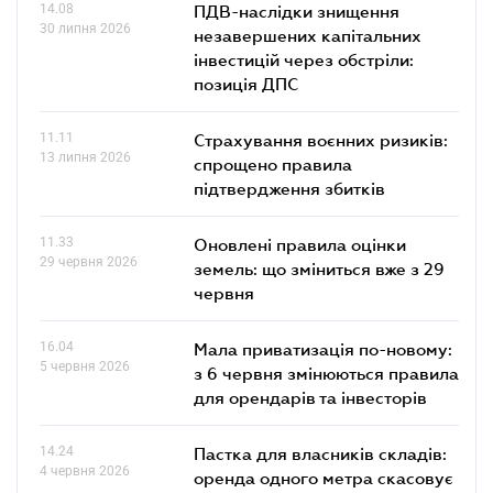
14.08
ПДВ-наслідки знищення
30 липня 2026
незавершених капітальних
інвестицій через обстріли:
позиція ДПС
11.11
Страхування воєнних ризиків:
13 липня 2026
спрощено правила
підтвердження збитків
11.33
Оновлені правила оцінки
29 червня 2026
земель: що зміниться вже з 29
червня
16.04
Мала приватизація по-новому:
5 червня 2026
з 6 червня змінюються правила
для орендарів та інвесторів
14.24
Пастка для власників складів:
4 червня 2026
оренда одного метра скасовує