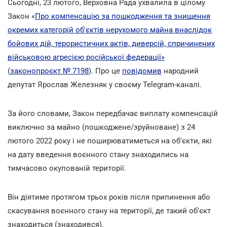
Сьогодні, 23 лютого, Верховна Рада ухвалила в цілому
Закон «
Про компенсацію за пошкодження та знищення
окремих категорій об'єктів нерухомого майна внаслідок
бойових дій, терористичних актів, диверсій, спричинених
військовою агресією російської федерації»
(
законопроєкт № 7198
). Про це
повідомив
народний
депутат Ярослав Железняк у своєму Telegram-каналі.
За його словами, Закон передбачає виплату компенсацій
виключно за майно (пошкоджене/зруйноване) з 24
лютого 2022 року і не поширюватиметься на об'єкти, які
на дату введення воєнного стану знаходились на
тимчасово окупованій території.
Він діятиме протягом трьох років після припинення або
скасування воєнного стану на території, де такий об'єкт
знаходиться (знаходився).