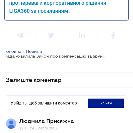
про переваги корпоративного рішення
LIGA360 за посиланням
.
Головна
/
Новини
/
Рада ухвалила Закон про компенсацію за зруйноване та пошкоджене майно
Залиште коментар
Увійдіть, щоб залишити коментар
увійти
Людмила Присяжна
12.18, 24 Лютого 2023