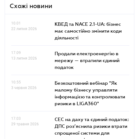
Схожі новини
10.01
КВЕД та NACE 2.1-UA: бізнес
22 липня 2026
має самостійно змінити коди
діяльності
17.09
Продали електроенергію в
13 липня 2026
мережу — втратили єдиний
податок
10.55
Безкоштовний вебінар "Як
3 червня 2026
малому бізнесу управляти
інформацією та контролювати
ризики в LIGA360"
17.03
СЕС на даху та єдиний податок:
29 травня 2026
ДПС роз’яснила ризики втрати
спрощеної системи для