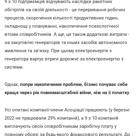
9 з 10 підприємців відчувають наслідки ракетних
обстрілів на своїй діяльності - це переривання робочих
процесів, скорочення кількості продуктивних годин,
складнощі у плануванні, накопичення психологічної
втоми співробітників. А ще, це також додаткові витрати -
на закупівлю генераторів та інших засобів автономного
живлення та зв'язку. При цьому електроенергія з
генератора вартує втричі дорожче за електроенергію з
системи.
Однак,
попри накопичення проблем, бізнес почуває себе
краще через рік повномасштабної війни, ніж на її початку
.
Усі опитані компанії-члени Асоціації працюють (у березні
2022 не працювали 29% компаній), а 9 з 10 компаній
виплачують своїх співробітникам заробітну плату у
повному обсязі за будь-якого фінансового результату. До