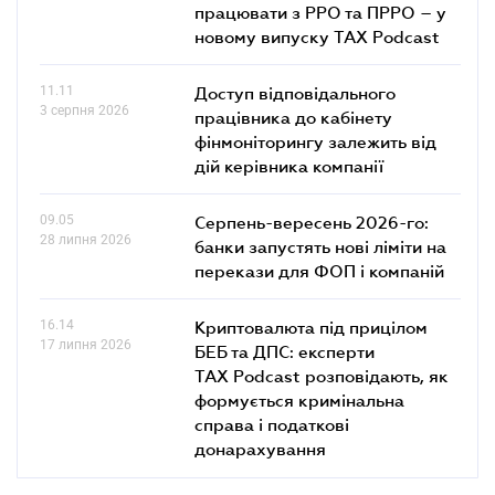
працювати з РРО та ПРРО – у
новому випуску TAX Podcast
11.11
Доступ відповідального
3 серпня 2026
працівника до кабінету
фінмоніторингу залежить від
дій керівника компанії
09.05
Серпень-вересень 2026-го:
28 липня 2026
банки запустять нові ліміти на
перекази для ФОП і компаній
16.14
Криптовалюта під прицілом
17 липня 2026
БЕБ та ДПС: експерти
TAX Podcast розповідають, як
формується кримінальна
справа і податкові
донарахування