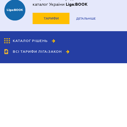
каталог України
Liga:BOOK
ТАРИФИ
ДЕТАЛЬНІШЕ
КАТАЛОГ РІШЕНЬ
ВСІ ТАРИФИ ЛІГА:ЗАКОН
Співробітництво
Агенти
Дилери
Політика конфіденційності
Умови використання сайту
Реклама
Блог