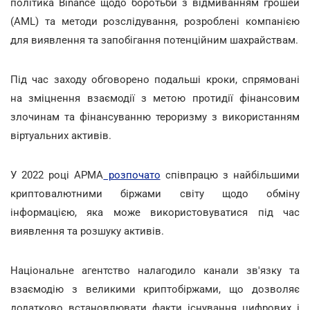
політика Binance щодо боротьби з відмиванням грошей
(AML) та методи розслідування, розроблені компанією
для виявлення та запобігання потенційним шахрайствам.
Під час заходу обговорено подальші кроки, спрямовані
на зміцнення взаємодії з метою протидії фінансовим
злочинам та фінансуванню тероризму з використанням
віртуальних активів.
У 2022 році АРМА
розпочато
співпрацю з найбільшими
криптовалютними біржами світу щодо обміну
інформацією, яка може використовуватися під час
виявлення та розшуку активів.
Національне агентство налагодило канали зв'язку та
взаємодію з великими криптобіржами, що дозволяє
додатково встановлювати факти існування цифрових і