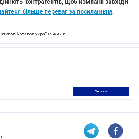
дійність контрагентів, щоб компанії завжди
найтеся більше переваг за посиланням
.
Центр "Дія.Бізнес" у Варшаві презентував Каталог українських виробників, які планують експорт до Польщі
увійти
н.