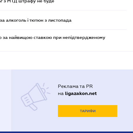
ьг з МТД штрафу не буде
за алкоголь і тютюн з листопада
то за найвищою ставкою при непідтвердженому
Реклама та PR
ligazakon.net
на
ТАРИФИ