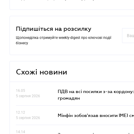
Підпишіться на розсилку
Щопонеділка отримуйте weekly-digest про ключові події
бізнесу
Схожі новини
16.05
ПДВ на всі посилки з-за кордону:
5 серпня 2026
громадян
12.12
Мінфін зобов'язав вносити IMEI 
5 серпня 2026
14.14