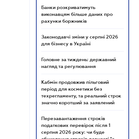
Банки розкриватимуть
виконавцям більше даних про
рахунки боржників
Законодавчі зміни у серпні 2026
для бізнесу в Україні
Головне за тиждень: державний
нагляд та регулювання
Кабмін продовжив пільговий
період для косметики без
техрегламенту, та реальний строк
значно коротший за заявлений
Перезавантаження строків
податкових перевірок після 1
серпня 2026 року: чи буде
обчислення строків давності "з