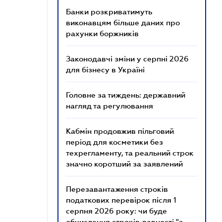
Банки розкриватимуть
виконавцям більше даних про
рахунки боржників
Законодавчі зміни у серпні 2026
для бізнесу в Україні
Головне за тиждень: державний
нагляд та регулювання
Кабмін продовжив пільговий
період для косметики без
техрегламенту, та реальний строк
значно коротший за заявлений
Перезавантаження строків
податкових перевірок після 1
серпня 2026 року: чи буде
обчислення строків давності "з