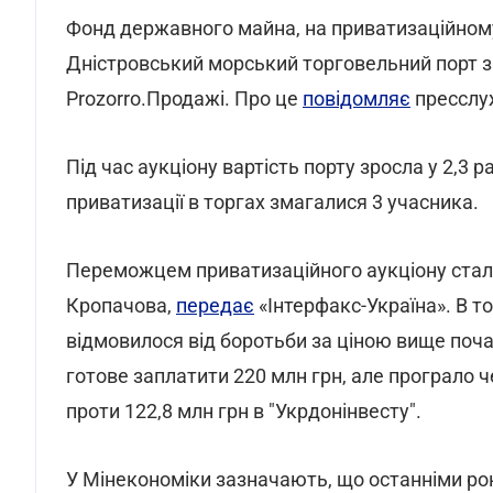
Фонд державного майна, на приватизаційному 
Дністровський морський торговельний порт за
Prozorro.Продажі. Про це
повідомляє
пресслу
Під час аукціону вартість порту зросла у 2,3 ра
приватизації в торгах змагалися 3 учасника.
Переможцем приватизаційного аукціону стало
Кропачова,
передає
«Інтерфакс-Україна». В т
відмовилося від боротьби за ціною вище поча
готове заплатити 220 млн грн, але програло 
проти 122,8 млн грн в "Укрдонінвесту".
У Мінекономіки зазначають, що останніми ро