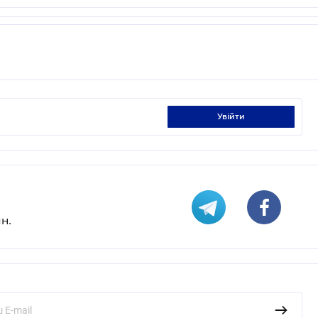
увійти
н.