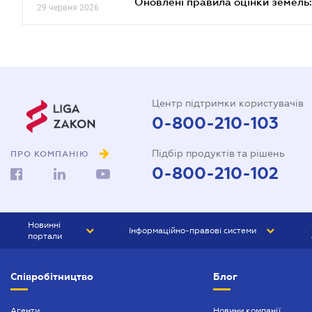
Оновлені правила оцінки земель:
29 червня 2026
Центр підтримки користувачів
0-800-210-103
Підбір продуктів та рішень
ПРО КОМПАНІЮ
0-800-210-102
Новинні
Інформаційно-правові системи
портали
ЮРЛІГА
Право України
Співробітництво
Блог
БІЗНЕС
ГРАНД
БУХГАЛТЕР.ua
ПРАЙМ
Агенти
Новини компанії