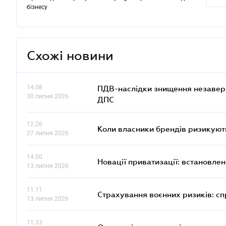
бізнесу
Схожі новини
14.08
ПДВ-наслідки знищення незаверше
30 липня 2026
ДПС
12.26
Коли власники брендів ризикуют
27 липня 2026
14.00
Новації приватизації: встановле
13 липня 2026
11.11
Страхування воєнних ризиків: с
13 липня 2026
11.33