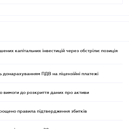
них капітальних інвестицій через обстріли: позиція
ь донарахуванням ПДВ на ліцензійні платежі
но вимоги до розкриття даних про активи
прощено правила підтвердження збитків