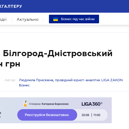
ХГАЛТЕРУ
одії
Актуально
Бізнес під час війни
 Білгород-Дністровський
н грн
Автор:
Людмила Присяжна, провідний юрист-аналітик LIGA ZAKON
Бізнес