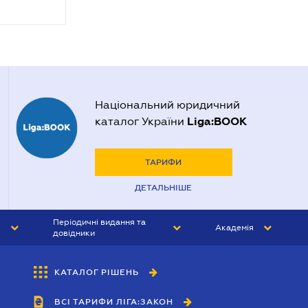
Національний юридичний
Liga:BOOK
каталог України
ТАРИФИ
ДЕТАЛЬНІШЕ
Періодичні видання та
Академія
довідники
ЮРИСТ&ЗАКОН
АКАДЕМІЯ ЛІГА:ЗАКОН
КАТАЛОГ РІШЕНЬ
БУХГАЛТЕР&ЗАКОН
ВСІ ТАРИФИ ЛІГА:ЗАКОН
ВІСНИК МСФЗ