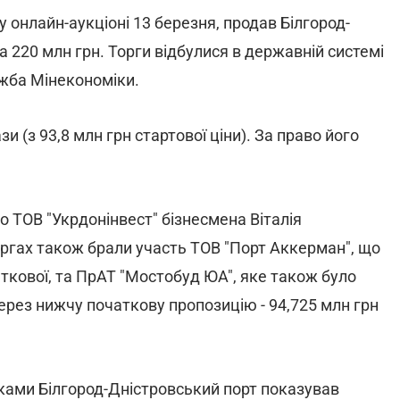
онлайн-аукціоні 13 березня, продав Білгород-
 220 млн грн. Торги відбулися в державній системі
жба Мінекономіки.
зи (з 93,8 млн грн стартової ціни). За право його
 ТОВ "Укрдонінвест" бізнесмена Віталія
оргах також брали участь ТОВ "Порт Аккерман", що
ткової, та ПрАТ "Мостобуд ЮА", яке також було
через нижчу початкову пропозицію - 94,725 млн грн
ками Білгород-Дністровський порт показував