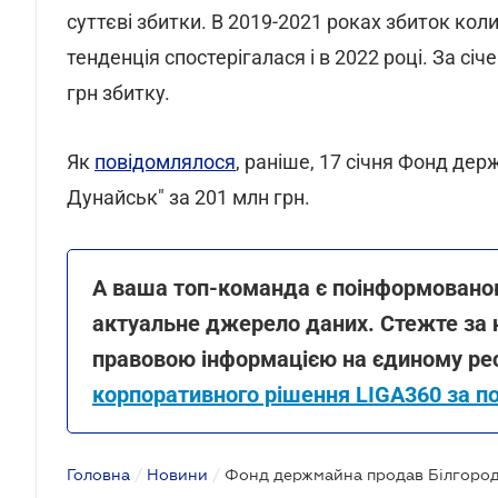
суттєві збитки. В 2019-2021 роках збиток кол
тенденція спостерігалася і в 2022 році. За сі
грн збитку.
Як
повідомлялося
, раніше, 17 січня Фонд дер
Дунайськ" за 201 млн грн.
А ваша топ-команда є поінформованою
актуальне джерело даних. Стежте за 
правовою інформацією на єдиному рес
корпоративного рішення LIGA360 за п
Головна
/
Новини
/