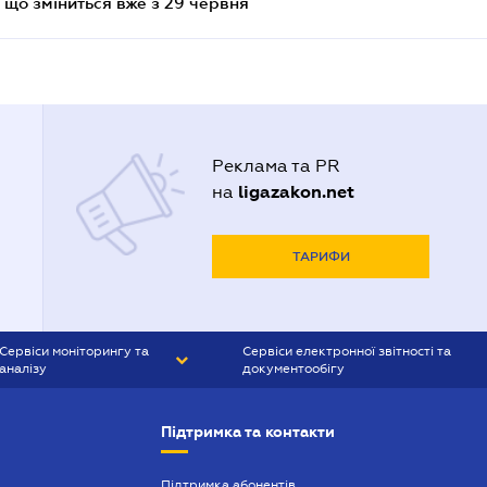
 що зміниться вже з 29 червня
Реклама та PR
ligazakon.net
на
ТАРИФИ
Сервіси моніторингу та
Сервіси електронної звітності та
аналізу
документообігу
CONTR AGENT
Liga:REPORT
Підтримка та контакти
SMS-МАЯК
VERDICTUM
Підтримка абонентів