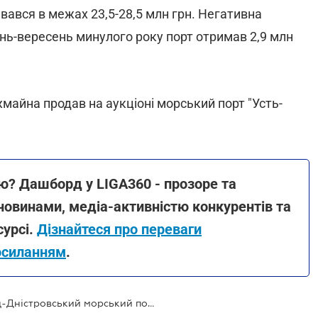
ивався в межах 23,5-28,5 млн грн. Негативна
чень-вересень минулого року порт отримав 2,9 млн
жмайна продав на аукціоні морський порт "Усть-
? Дашборд у LIGA360 - прозоре та
новинами, медіа-активністю конкурентів та
урсі.
Дізнайтеся про переваги
осиланням
.
Фонд держмайна продав Білгород-Дністровський морський порт за 220 млн грн