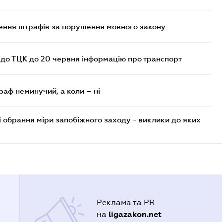
лення штрафів за порушення мовного закону
 до ТЦК до 20 червня інформацію про транспорт
раф неминучий, а коли – ні
і обрання міри запобіжного заходу - виклики до яких
Реклама та PR
ligazakon.net
на