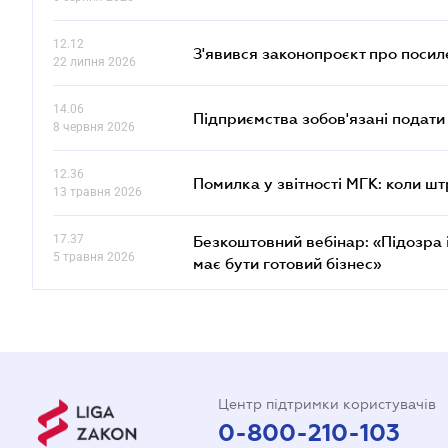
12.12
З'явився законопроєкт про поси
22 липня 2026
14.06
Підприємства зобов'язані подати
8 червня 2026
12.36
Помилка у звітності МГК: коли шт
13 травня 2026
17.37
Безкоштовний вебінар: «Підозра 
5 травня 2026
має бути готовий бізнес»
Центр підтримки користувачів
0-800-210-103