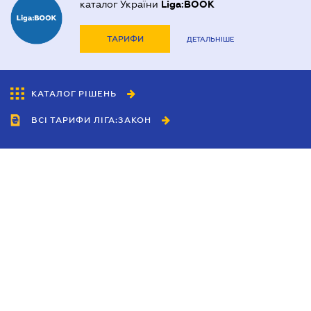
каталог України
Liga:BOOK
ТАРИФИ
ДЕТАЛЬНІШЕ
КАТАЛОГ РІШЕНЬ
ВСІ ТАРИФИ ЛІГА:ЗАКОН
Співробітництво
Агенти
Дилери
Політика конфіденційності
Умови використання сайту
Реклама
Блог