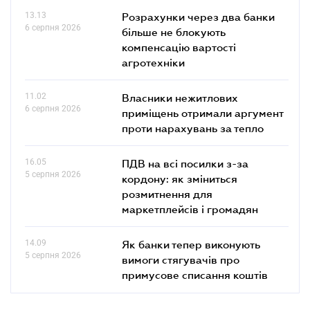
13.13
Розрахунки через два банки
6 серпня 2026
більше не блокують
компенсацію вартості
агротехніки
11.02
Власники нежитлових
6 серпня 2026
приміщень отримали аргумент
проти нарахувань за тепло
16.05
ПДВ на всі посилки з-за
5 серпня 2026
кордону: як зміниться
розмитнення для
маркетплейсів і громадян
14.09
Як банки тепер виконують
5 серпня 2026
вимоги стягувачів про
примусове списання коштів