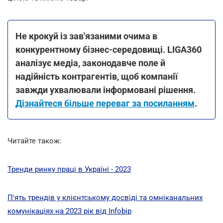
Не крокуй із зав'язаними очима в
конкурентному бізнес-середовищі. LIGA360
аналізує медіа, законодавче поле й
надійність контрагентів, щоб компанії
завжди ухвалювали інформовані рішення.
Дізнайтеся більше переваг за посиланням
.
Читайте також:
Тренди ринку праці в Україні - 2023
П'ять трендів у клієнтському досвіді та омніканальних
комунікаціях на 2023 рік від Infobip