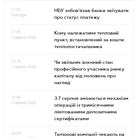
11.22
НБУ зобов'язав банки звітувати
Сьогодні
про статус платежу
17.05
Кому належатиме тепловий
7 серпня 2026
пункт, встановлений за кошти
теплопостачальника
15.10
Чи звільняє воєнний стан
7 серпня 2026
професійного учасника ринку
капіталу від положень про
нагляд
13.40
З 7 серпня змінюється механізм
7 серпня 2026
операцій із тримісячними
лімітованими депозитними
сертифікатами
14.04
Тютюнові компанії чекають на