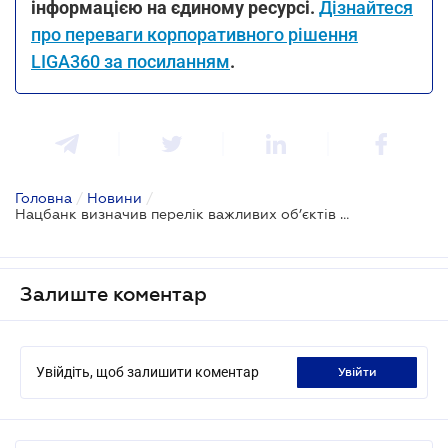
інформацією на єдиному ресурсі.
Дізнайтеся
про переваги корпоративного рішення
LIGA360 за посиланням
.
Головна
/
Новини
/
Нацбанк визначив перелік важливих об’єктів платіжної інфраструктури в Україні
Залиште коментар
Увійдіть, щоб залишити коментар
увійти