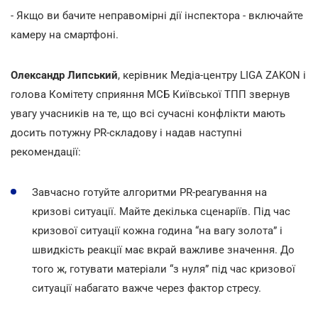
- Якщо ви бачите неправомірні дії інспектора - включайте
камеру на смартфоні.
Олександр Липський
, керівник Медіа-центру LIGA ZAKON і
голова Комітету сприяння МСБ Київської ТПП звернув
увагу учасників на те, що всі сучасні конфлікти мають
досить потужну PR-складову і надав наступні
рекомендації:
Завчасно готуйте алгоритми PR-реагування на
кризові ситуації. Майте декілька сценаріїв. Під час
кризової ситуації кожна година “на вагу золота” і
швидкість реакції має вкрай важливе значення. До
того ж, готувати матеріали “з нуля” під час кризової
ситуації набагато важче через фактор стресу.