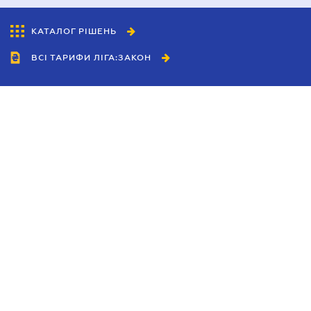
КАТАЛОГ РІШЕНЬ
ВСІ ТАРИФИ ЛІГА:ЗАКОН
Співробітництво
Агенти
Дилери
Політика конфіденційності
Умови використання сайту
Реклама
Блог
Новини компанії
Керівництва
Каталоги компаній