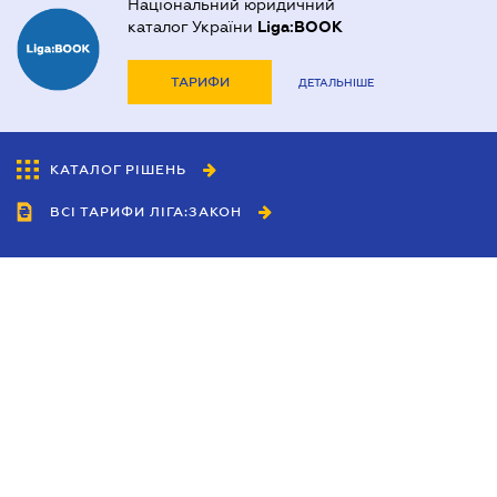
Національний юридичний
каталог України
Liga:BOOK
ТАРИФИ
ДЕТАЛЬНІШЕ
КАТАЛОГ РІШЕНЬ
ВСІ ТАРИФИ ЛІГА:ЗАКОН
Співробітництво
Агенти
Дилери
Політика конфіденційності
Умови використання сайту
Реклама
Блог