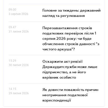
09.00
Головне за тиждень: державний
3 серпня 2026
нагляд та регулювання
09.47
Перезавантаження строків
31 липня 2026
податкових перевірок після 1
серпня 2026 року: чи буде
обчислення строків давності "з
чистого аркуша"?
15.29
Оскаржити акт ревізії
30 липня 2026
Держаудитслужби може лише
підприємство, а не його
керівник особисто
14.15
Як довести поважність причин
29 липня 2026
неотримання податкової
кореспонденції