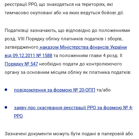
реєстрації РРО, що знаходяться на територіях, які
тимчасово окуповані або на яких ведуться бойові дії.
Податківці зазначають, що відповідно до положеннями
розд. VIII Порядку обліку платників податків і зборів,
затвердженого
наказом Міністерства фінансів України
від 09.12.2011 № 1588
та положенням глави 4 розд. II
Порядку № 547
необхідно подати до контролюючого
органу за основним місцем обліку як платника податків:
повідомлення за формою № 20-ОПП
та/або
заяву про скасування реєстрації РРО за формою № 4-
РРО
.
Зазначені документи можуть бути подані в паперовій або