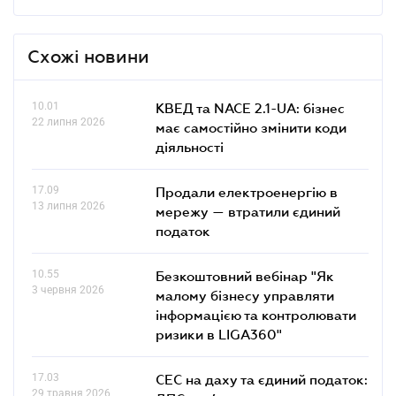
Схожі новини
10.01
КВЕД та NACE 2.1-UA: бізнес
22 липня 2026
має самостійно змінити коди
діяльності
17.09
Продали електроенергію в
13 липня 2026
мережу — втратили єдиний
податок
10.55
Безкоштовний вебінар "Як
3 червня 2026
малому бізнесу управляти
інформацією та контролювати
ризики в LIGA360"
17.03
СЕС на даху та єдиний податок:
29 травня 2026