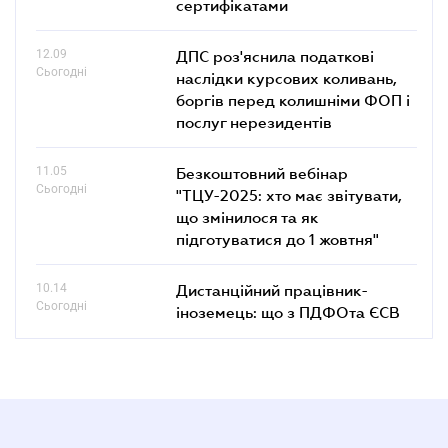
сертифікатами
12.09
ДПС роз'яснила податкові
Сьогодні
наслідки курсових коливань,
боргів перед колишніми ФОП і
послуг нерезидентів
11.05
Безкоштовний вебінар
Сьогодні
"ТЦУ-2025: хто має звітувати,
що змінилося та як
підготуватися до 1 жовтня"
10.14
Дистанційний працівник-
Сьогодні
іноземець: що з ПДФОта ЄСВ