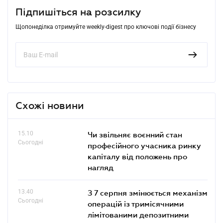
Підпишіться на розсилку
Щопонеділка отримуйте weekly-digest про ключові події бізнесу
Схожі новини
15.10
Чи звільняє воєнний стан
Сьогодні
професійного учасника ринку
капіталу від положень про
нагляд
13.40
З 7 серпня змінюється механізм
Сьогодні
операцій із тримісячними
лімітованими депозитними