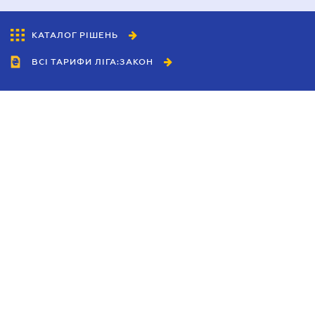
КАТАЛОГ РІШЕНЬ
ВСІ ТАРИФИ ЛІГА:ЗАКОН
Співробітництво
Агенти
Дилери
Політика конфіденційності
Умови використання сайту
Реклама
Блог
Новини компанії
Керівництва
Каталоги компаній