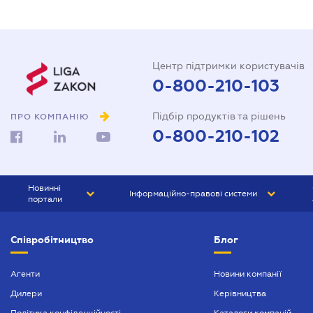
Центр підтримки користувачів
0-800-210-103
Підбір продуктів та рішень
ПРО КОМПАНІЮ
0-800-210-102
Новинні
Інформаційно-правові системи
портали
ЮРЛІГА
Право України
Співробітництво
Блог
БІЗНЕС
ГРАНД
БУХГАЛТЕР.ua
ПРАЙМ
Агенти
Новини компанії
Дилери
Керівництва
БУХГАЛТЕР ПРОФ