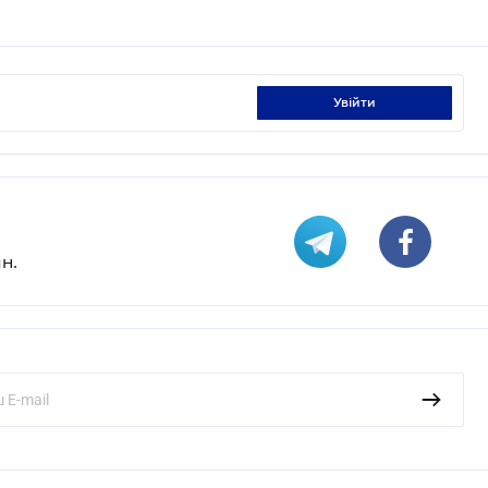
увійти
н.