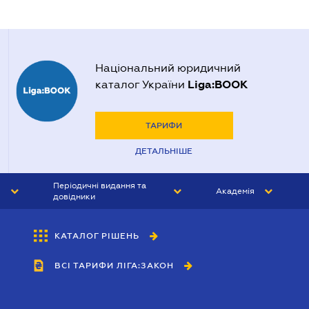
Національний юридичний
Liga:BOOK
каталог України
ТАРИФИ
ДЕТАЛЬНІШЕ
Періодичні видання та
Академія
довідники
ЮРИСТ&ЗАКОН
АКАДЕМІЯ ЛІГА:ЗАКОН
КАТАЛОГ РІШЕНЬ
БУХГАЛТЕР&ЗАКОН
ВСІ ТАРИФИ ЛІГА:ЗАКОН
ВІСНИК МСФЗ
ІНТЕРБУХ