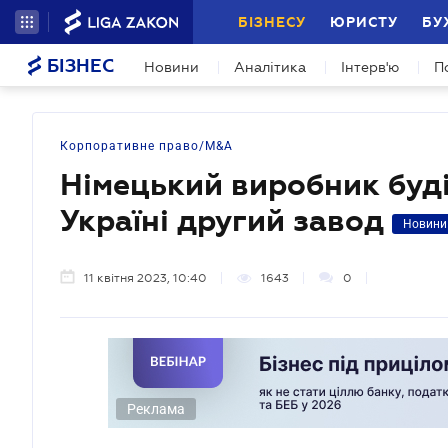
БІЗНЕСУ
ЮРИСТУ
БУ
БІЗНЕС
Новини
Аналітика
Інтерв'ю
П
Корпоративне право/M&A
Німецький виробник буді
Україні другий завод
Новини
11 квітня 2023, 10:40
1643
0
Реклама