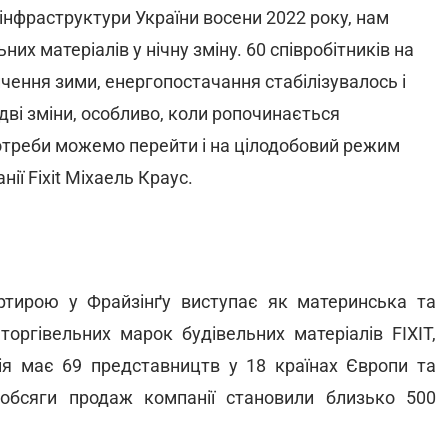
 інфраструктури України восени 2022 року, нам
х матеріалів у нічну зміну. 60 співробітників на
інчення зими, енергопостачання стабілізувалось і
і зміни, особливо, коли ропочинається
потреби можемо перейти і на цілодобовий режим
ії Fixit Міхаель Краус.
вартирою у Фрайзінґу виступає як материнська та
торгівельних марок будівельних матеріалів FIXIT,
ія має 69 представництв у 18 країнах Європи та
 обсяги продаж компанії становили близько 500