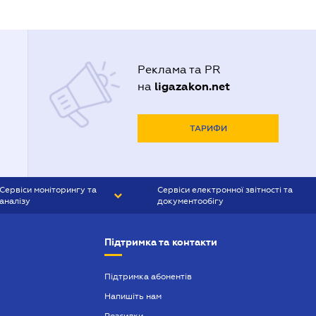
Реклама та PR
ligazakon.net
на
ТАРИФИ
Сервіси моніторингу та
Сервіси електронної звітності та
аналізу
документообігу
CONTR AGENT
Liga:REPORT
Підтримка та контакти
SMS-МАЯК
VERDICTUM
Підтримка абонентів
Напишіть нам
SEMANTRUM