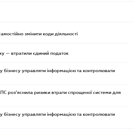
самостійно змінити коди діяльності
жу — втратили єдиний податок
у бізнесу управляти інформацією та контролювати
ДПС роз’яснила ризики втрати спрощеної системи для
у бізнесу управляти інформацією та контролювати