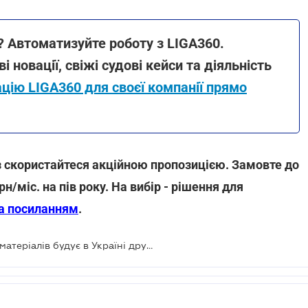
? Автоматизуйте роботу з LIGA360.
і новації, свіжі судові кейси та діяльність
цію LIGA360 для своєї компанії прямо
аз скористайтеся акційною пропозицією. Замовте до
н/міс. на пів року. На вибір - рішення для
за посиланням
.
Німецький виробник будівельних матеріалів будує в Україні другий завод