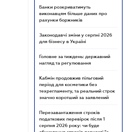
Банки розкриватимуть
виконавцям більше даних про
рахунки боржників
Законодавчі зміни у серпні 2026
для бізнесу в Україні
Головне за тиждень: державний
нагляд та регулювання
Кабмін продовжив пільговий
період для косметики без
техрегламенту, та реальний строк
значно коротший за заявлений
Перезавантаження строків
податкових перевірок після 1
серпня 2026 року: чи буде
обчислення строків давності "з