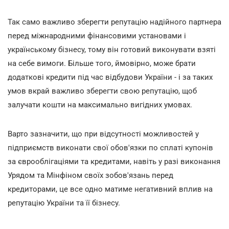
Так само важливо зберегти репутацію надійного партнера
перед міжнародними фінансовими установами і
українському бізнесу, тому він готовий виконувати взяті
на себе вимоги. Більше того, ймовірно, може брати
додаткові кредити під час відбудови України - і за таких
умов вкрай важливо зберегти свою репутацію, щоб
залучати кошти на максимально вигідних умовах.
Варто зазначити, що при відсутності можливостей у
підприємств виконати свої обов'язки по сплатi купонiв
за єврооблiгацiями та кредитами, навіть у разi виконання
Урядом та Мiнфiном своїх зобов'язань перед
кредиторами, це все одно матиме негативний вплив на
репутацiю України та її бiзнесу.