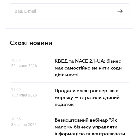
Схожі новини
10.01
КВЕД та NACE 2.1-UA: бізнес
22 липня 2026
має самостійно змінити коди
діяльності
17.09
Продали електроенергію в
13 липня 2026
мережу — втратили єдиний
податок
10.55
Безкоштовний вебінар "Як
3 червня 2026
малому бізнесу управляти
інформацією та контролювати