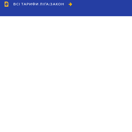
ВСІ ТАРИФИ ЛІГА:ЗАКОН
Співробітництво
Агенти
Дилери
Політика конфіденційності
Умови використання сайту
Реклама
Блог
Новини компанії
Керівництва
Каталоги компаній
Теми в центрі уваги
Підтримка та контакти