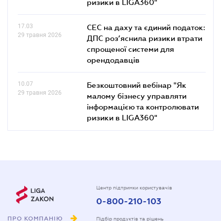
ризики в LIGA360"
17.03
СЕС на даху та єдиний податок:
29 травня 2026
ДПС роз’яснила ризики втрати
спрощеної системи для
орендодавців
10.07
Безкоштовний вебінар "Як
29 травня 2026
малому бізнесу управляти
інформацією та контролювати
ризики в LIGA360"
Центр підтримки користувачів
0-800-210-103
ПРО КОМПАНІЮ
Підбір продуктів та рішень