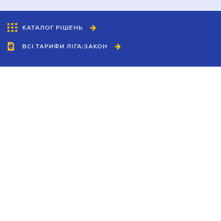
КАТАЛОГ РІШЕНЬ
ВСІ ТАРИФИ ЛІГА:ЗАКОН
Співробітництво
Агенти
Дилери
Політика конфіденційності
Умови використання сайту
Реклама
Блог
Новини компанії
Керівництва
Каталоги компаній