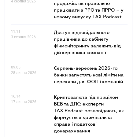
4 серпня 2026
продажів: як правильно
працювати з РРО та ПРРО – у
новому випуску TAX Podcast
11.11
Доступ відповідального
3 серпня 2026
працівника до кабінету
фінмоніторингу залежить від
дій керівника компанії
09.05
Серпень-вересень 2026-го:
28 липня 2026
банки запустять нові ліміти на
перекази для ФОП і компаній
16.14
Криптовалюта під прицілом
17 липня 2026
БЕБ та ДПС: експерти
TAX Podcast розповідають, як
формується кримінальна
справа і податкові
донарахування