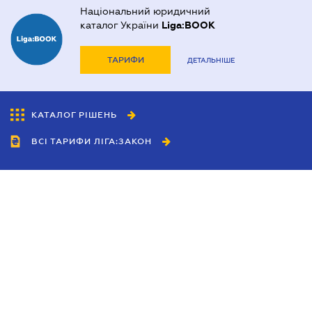
Національний юридичний
каталог України
Liga:BOOK
ТАРИФИ
ДЕТАЛЬНІШЕ
КАТАЛОГ РІШЕНЬ
ВСІ ТАРИФИ ЛІГА:ЗАКОН
Співробітництво
Агенти
Дилери
Політика конфіденційності
Умови використання сайту
Реклама
Блог